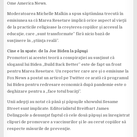
Ome America News.
Moderatoarea Michelle Malkin a spus săptămâna trecută în
emisiunea sa că Marea Resetare implică orice aspect al vieţii
de la practicile religioase la creşterea copiilor şi accesul la
educaţie, care „sunt transformate” fără nicio bază de
susţinere în „ştiinţa reală”.
Cine e în spate: de la Joe Biden la păpuşi
Promotori ai acestei teorii a conspiraţiei au susţinut că
sloganul lui Biden „Build Back Better” este de fapt un front
pentru Marea Resetare. Un reporter care are şi o emisiune la
Fox News a postat un articol pe Twitter ce arată că programul
lui Biden pentru redresare economică după pandemie este o
deghizare pentru a „face totul bucăţi”.
Unii adepţi au notat că până şi păpuşile showului Sesame
Street sunt implicate. Editorialistul Breitbart James
Delingpole a denunţat faptul că cele două păpuşi au înregistrat
clipuri de promovare a vaccinurilor şi le-au cerut copiilor să
respecte măsurile de prevenţie.