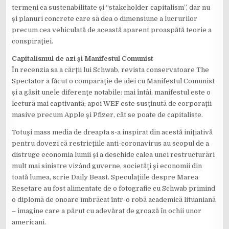
termeni ca sustenabilitate şi “stakeholder capitalism”, dar nu
şi planuri concrete care să dea o dimensiune a lucrurilor
precum cea vehiculată de această aparent proaspătă teorie a
conspiraţiei.
Capitalismul de azi şi Manifestul Comunist
În recenzia sa a cărţii lui Schwab, revista conservatoare The
Spectator a făcut o comparaţie de idei cu Manifestul Comunist
şi a găsit unele diferenţe notabile: mai întâi, manifestul este o
lectură mai captivantă; apoi WEF este susţinută de corporaţii
masive precum Apple şi Pfizer, cât se poate de capitaliste.
Totuşi mass media de dreapta s-a inspirat din acestă iniţiativă
pentru dovezi că restricţiile anti-coronavirus au scopul de a
distruge economia lumii şi a deschide calea unei restructurări
mult mai sinistre vizând guverne, societăţi şi economii din
toată lumea, scrie Daily Beast. Speculaţiile despre Marea
Resetare au fost alimentate de o fotografie cu Schwab primind
o diplomă de onoare îmbrăcat într-o robă academică lituaniană
– imagine care a părut cu adevărat de groază în ochii unor
americani.