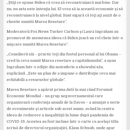
„Ştiţi ce spune Biden că vrea să reconstruiască mai bine. Dar
nu, nu asta este intenţia lui. El vrea să ia această economie şi să
reconstruiască la nivel global. Sunt sigură că toţi aţi auzit de o
chestie numită Marea Resetare”.
Moderatorii Fox News Tucker Carlson şi Laura Ingraham au
promovat de asemenea ideea că Biden joacă un rol cheie într-o
mişcare numită Marea Resetare”.
„Consilierii săi – practic toţi din fostul personal al lui Obama –
cred în ceva numit Marea resetare a capitalismului”, a spus
Ingraham într-o ediţie din noiembrie a showului său,
explicând: „Este un plan de a impune o distribuţie ceva mai
echitabilă a resurselor globale”.
Marea Resetare a apărut prima dată în mai când Forumul
Economic Mondial – un grup neguvernamental care
organizează conferinţa anuală de la Davos – a anunţat o serie
de evenimente şi articole sub acest nume, având în centru
ideea de reducere a inegalităţii în lume după pandemia de
COVID-19. Acestea au fost incluse într-o carte cu acelaşi titlu
scrisă de directorul organizaţiei, Klaus Schwab, unde apar