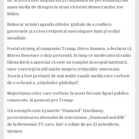
iar în SUA a fost amplificată şi răspândită de personalităţi din
mass media de dreapta în urma victoriei democratului Joe
Biden.
Biden ar urmări agenda elitelor globale de a confisca
guvernele şi a crea cetăţeni ai unei singure lumi şi ordini
mondiale.
Fostul strateg al campaniei Trump, Steve Bannon, a declarat că
Marea Resetare e deja prezentă, în timp ce moderatorul radio
Glenn Beck a apreciat că este un complot în scopul instituirii
unor restricţii în stil nazist asupra cetăţenilor americani.
Teoria a fost preluată de mai multe canale media care vorbesc
de o schemă a „stăpânilor globalişti”.
Majoritatea celor care vorbesc în acest fel sunt figuri publice
cunoscute, în general pro Trump .
Un exemplu este Lynnette “Diamond” Hardaway,
prezentatoarea showului de televiziune „Diamond and Silk”
de la Newsmax TV, care, într-o ediţie de pe 21 noiembrie,
spunea: