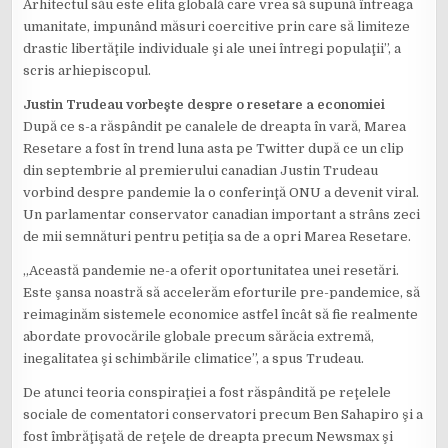
Arhitectul său este elita globală care vrea să supună întreaga
umanitate, impunând măsuri coercitive prin care să limiteze
drastic libertăţile individuale şi ale unei întregi populaţii”, a
scris arhiepiscopul.
Justin Trudeau vorbeşte despre o resetare a economiei
După ce s-a răspândit pe canalele de dreapta în vară, Marea
Resetare a fost în trend luna asta pe Twitter după ce un clip
din septembrie al premierului canadian Justin Trudeau
vorbind despre pandemie la o conferinţă ONU a devenit viral.
Un parlamentar conservator canadian important a strâns zeci
de mii semnături pentru petiţia sa de a opri Marea Resetare.
„Această pandemie ne-a oferit oportunitatea unei resetări.
Este şansa noastră să accelerăm eforturile pre-pandemice, să
reimaginăm sistemele economice astfel încât să fie realmente
abordate provocările globale precum sărăcia extremă,
inegalitatea şi schimbările climatice”, a spus Trudeau.
De atunci teoria conspiraţiei a fost răspândită pe reţelele
sociale de comentatori conservatori precum Ben Sahapiro şi a
fost îmbrăţişată de reţele de dreapta precum Newsmax şi