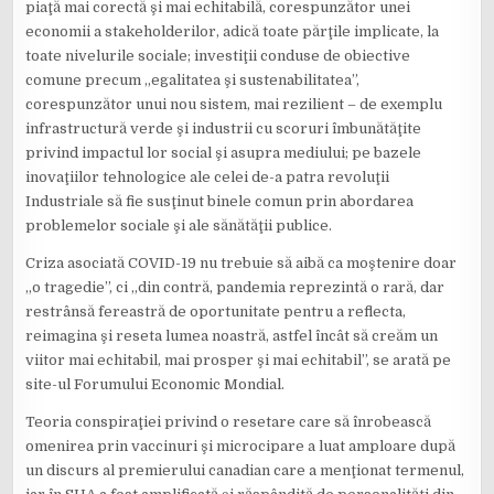
piaţă mai corectă şi mai echitabilă, corespunzător unei
economii a stakeholderilor, adică toate părţile implicate, la
toate nivelurile sociale; investiţii conduse de obiective
comune precum „egalitatea şi sustenabilitatea”,
corespunzător unui nou sistem, mai rezilient – de exemplu
infrastructură verde şi industrii cu scoruri îmbunătăţite
privind impactul lor social şi asupra mediului; pe bazele
inovaţiilor tehnologice ale celei de-a patra revoluţii
Industriale să fie susţinut binele comun prin abordarea
problemelor sociale şi ale sănătăţii publice.
Criza asociată COVID-19 nu trebuie să aibă ca moştenire doar
„o tragedie”, ci „din contră, pandemia reprezintă o rară, dar
restrânsă fereastră de oportunitate pentru a reflecta,
reimagina şi reseta lumea noastră, astfel încât să creăm un
viitor mai echitabil, mai prosper şi mai echitabil”, se arată pe
site-ul Forumului Economic Mondial.
Teoria conspiraţiei privind o resetare care să înrobească
omenirea prin vaccinuri şi microcipare a luat amploare după
un discurs al premierului canadian care a menţionat termenul,