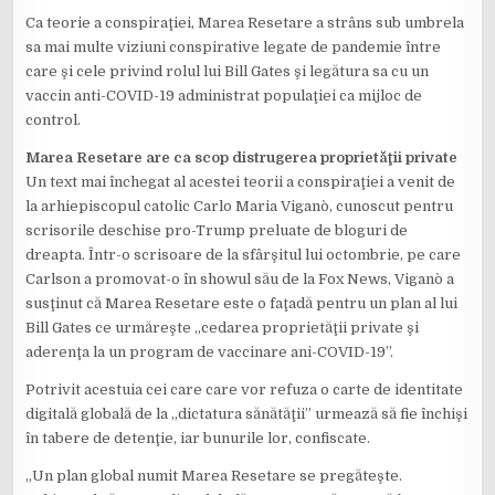
Ca teorie a conspiraţiei, Marea Resetare a strâns sub umbrela
sa mai multe viziuni conspirative legate de pandemie între
care şi cele privind rolul lui Bill Gates şi legătura sa cu un
vaccin anti-COVID-19 administrat populaţiei ca mijloc de
control.
Marea Resetare are ca scop distrugerea proprietăţii private
Un text mai închegat al acestei teorii a conspiraţiei a venit de
la arhiepiscopul catolic Carlo Maria Viganò, cunoscut pentru
scrisorile deschise pro-Trump preluate de bloguri de
dreapta. Într-o scrisoare de la sfârşitul lui octombrie, pe care
Carlson a promovat-o în showul său de la Fox News, Viganò a
susţinut că Marea Resetare este o faţadă pentru un plan al lui
Bill Gates ce urmăreşte „cedarea proprietăţii private şi
aderenţa la un program de vaccinare ani-COVID-19”.
Potrivit acestuia cei care care vor refuza o carte de identitate
digitală globală de la „dictatura sănătăţii” urmează să fie închişi
în tabere de detenţie, iar bunurile lor, confiscate.
„Un plan global numit Marea Resetare se pregăteşte.