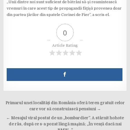
„Unii dintre noi sunt suficient de bătrâni să-şi reamintească
vremuri în care acest tip de propagandă făţişă provenea doar
din partea ţărilor din spatele Corinei de Fier”, a scris el.
0
Article Rating
Post
Primarul unei localități din România oferă teren gratuit celor
navigation
care vor să construiască pensiuni →
← Mesajul viral postat de un „bombardier”. A stârnit hohote
de râs, după ce s-a pozat lângă mașină: „În veață dacă nai