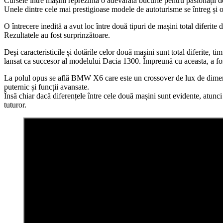
Cursele între mașini reprezintă o adevărată bucurie pentru pasionații de
Unele dintre cele mai prestigioase modele de autoturisme se întreg și
O întrecere inedită a avut loc între două tipuri de mașini total difer
Rezultatele au fost surprinzătoare.
Deși caracteristicile și dotările celor două mașini sunt total diferite, 
lansat ca succesor al modelului Dacia 1300. Împreună cu aceasta, a fos
La polul opus se află BMW X6 care este un crossover de lux de dimens
puternic și funcții avansate.
Însă chiar dacă diferențele între cele două mașini sunt evidente, atun
tuturor.