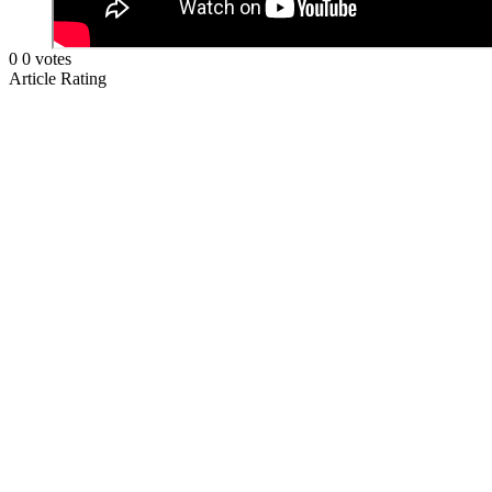
0
0
votes
Article Rating