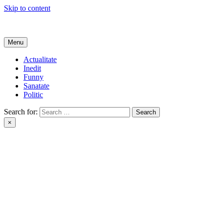
Skip to content
Get Online
Menu
Actualitate
Inedit
Funny
Sanatate
Politic
Search for:
×