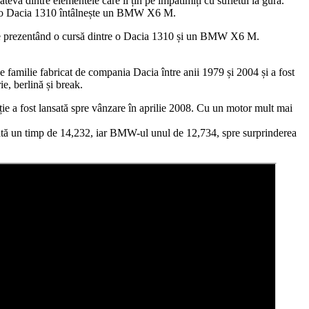
eva dintre elementele care îi țin pe împătimiți cu sufletul la gură.
când o Dacia 1310 întâlnește un BMW X6 M.
online prezentând o cursă dintre o Dacia 1310 și un BMW X6 M.
 de familie fabricat de compania Dacia între anii 1979 și 2004 și a fost
e, berlină și break.
 a fost lansată spre vânzare în aprilie 2008. Cu un motor mult mai
coată un timp de 14,232, iar BMW-ul unul de 12,734, spre surprinderea