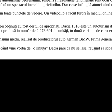
 autoturisme. Adrenalină, suspans și rezultatele fenomenale sunt doar cât
 oferă un spectacol incredibil privitorilor. Dar ce se întâmplă atunci 
ite din toate punctele de vedere. Un videoclip a făcut furori în mediul 
timpii obținuți au fost destul de apropriați. Dacia 1310 este un autoturism
t produsă în număr de 2.278.691 de unități, în două variante de caroseri
iuni medii, realizat de producătorul auto german BMW. Prima generație
ci când vine vorba de „o liniuță” Dacia pare că nu se lasă, reușind să s