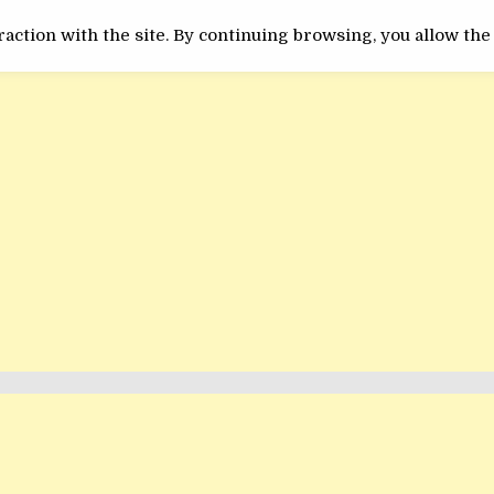
ACTUALITATE
INEDIT
action with the site. By continuing browsing, you allow the