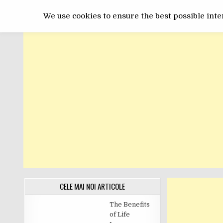
Skip
GET ONLINE
to
We use cookies to ensure the best possible inter
content
CELE MAI NOI ARTICOLE
The Benefits
of Life