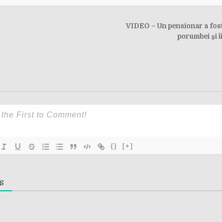
VIDEO – Un pensionar a fost
on
porumbei și î
{}
[+]
S