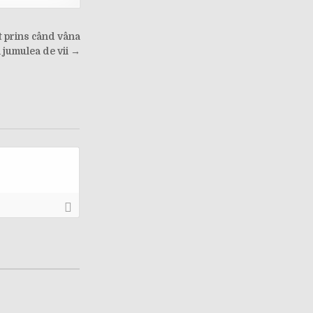
 prins când vâna
i jumulea de vii →