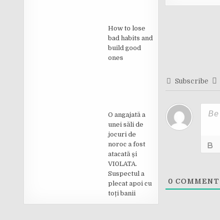
Post
How to lose
navigati
bad habits and
build good
ones
Subscribe
O angajată a
unei săli de
jocuri de
noroc a fost
atacată și
VI0LATA.
Suspectul a
0
COMMENT
plecat apoi cu
toți banii