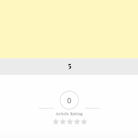
5
0
Article Rating