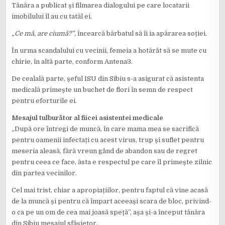
Tânăra a publicat și filmarea dialogului pe care locatarii
imobilului îl au cu tatăl ei.
„Ce mă, are ciumă?”
, încearcă bărbatul să îi ia apărarea soției.
În urma scandalului cu vecinii, femeia a hotărât să se mute cu
chirie, în altă parte, conform Antena3.
De cealală parte, șeful ISU din Sibiu s-a asigurat că asistenta
medicală primește un buchet de flori în semn de respect
pentru eforturile ei.
Mesajul tulburător al fiicei asistentei medicale
„După ore întregi de muncă, în care mama mea se sacrifică
pentru oamenii infectați cu acest virus, trup și suflet pentru
meseria aleasă, fără vreun gând de abandon sau de regret
pentru ceea ce face, ăsta e respectul pe care îl primește zilnic
din partea vecinilor.
Cel mai trist, chiar a apropiațiilor, pentru faptul că vine acasă
de la muncă și pentru că împart aceeași scara de bloc, privind-
o ca pe un om de cea mai joasă speță”, așa și-a început tânăra
din Sibiu mesajul sfâșietor.