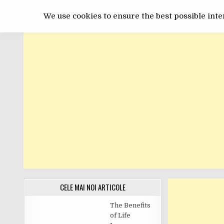
Skip
GET ONLINE
to
We use cookies to ensure the best possible inter
content
CELE MAI NOI ARTICOLE
The Benefits
of Life