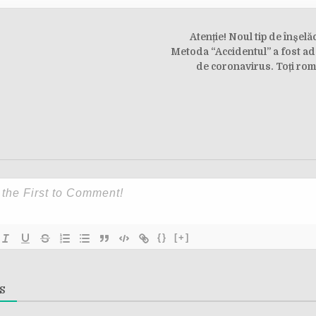
Atenție! Noul tip de înșel
on
Metoda “Accidentul” a fost a
de coronavirus. Toți româ
{}
[+]
S