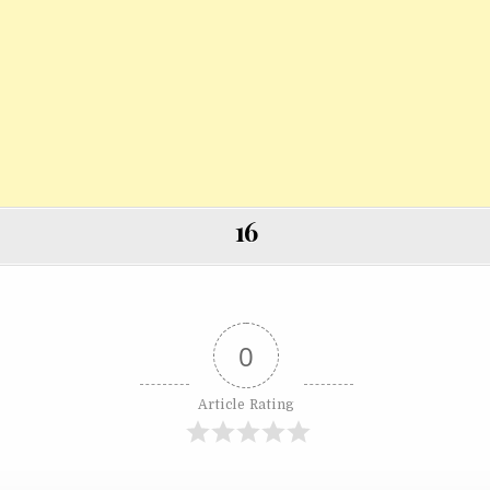
16
0
Article Rating