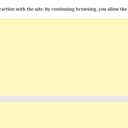
ACTUALITATE
INEDIT
action with the site. By continuing browsing, you allow the