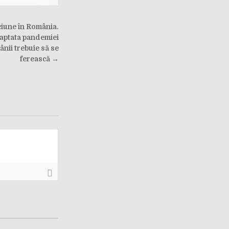
ăciune în România.
daptata pandemiei
nii trebuie să se
ferească →