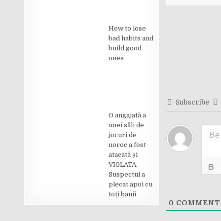
Post
How to lose
navigati
bad habits and
build good
ones
Subscribe
O angajată a
unei săli de
jocuri de
noroc a fost
atacată și
VI0LATA.
Suspectul a
plecat apoi cu
toți banii
0
COMMENT