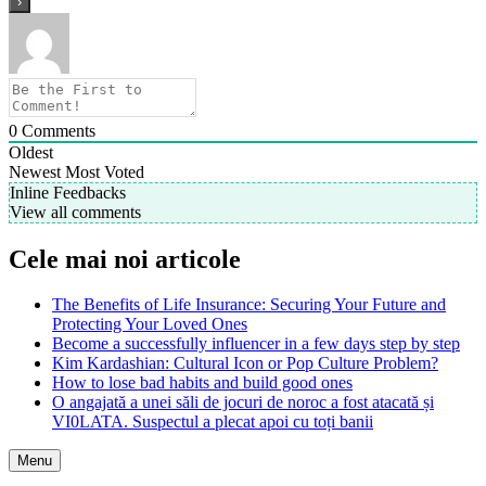
0
Comments
Oldest
Newest
Most Voted
Inline Feedbacks
View all comments
Cele mai noi articole
The Benefits of Life Insurance: Securing Your Future and
Protecting Your Loved Ones
Become a successfully influencer in a few days step by step
Kim Kardashian: Cultural Icon or Pop Culture Problem?
How to lose bad habits and build good ones
O angajată a unei săli de jocuri de noroc a fost atacată și
VI0LATA. Suspectul a plecat apoi cu toți banii
Menu