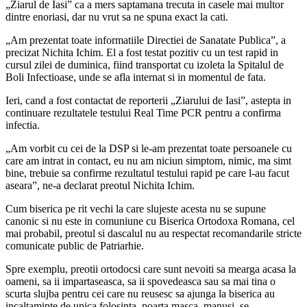
„Ziarul de Iasi” ca a mers saptamana trecuta in casele mai multor
dintre enoriasi, dar nu vrut sa ne spuna exact la cati.
„Am prezentat toate informatiile Directiei de Sanatate Publica”, a
precizat Nichita Ichim. El a fost testat pozitiv cu un test rapid in
cursul zilei de duminica, fiind transportat cu izoleta la Spitalul de
Boli Infectioase, unde se afla internat si in momentul de fata.
Ieri, cand a fost contactat de reporterii „Ziarului de Iasi”, astepta in
continuare rezultatele testului Real Time PCR pentru a confirma
infectia.
„Am vorbit cu cei de la DSP si le-am prezentat toate persoanele cu
care am intrat in contact, eu nu am niciun simptom, nimic, ma simt
bine, trebuie sa confirme rezultatul testului rapid pe care l-au facut
aseara”, ne-a declarat preotul Nichita Ichim.
Cum biserica pe rit vechi la care slujeste acesta nu se supune
canonic si nu este in comuniune cu Biserica Ortodoxa Romana, cel
mai probabil, preotul si dascalul nu au respectat recomandarile stricte
comunicate public de Patriarhie.
Spre exemplu, preotii ortodocsi care sunt nevoiti sa mearga acasa la
oameni, sa ii impartaseasca, sa ii spovedeasca sau sa mai tina o
scurta slujba pentru cei care nu reusesc sa ajunga la biserica au
incaltaminte de unica folosinta, poarta masca, manusi, se