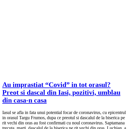
Au imprastiat “Covid” in tot orasul?
Preot si dascal din Iasi, pozitivi, umblau
din casa-n casa
Iasul se afla in fata unui potential focar de coronavirus, cu epicentrul
in orasul Targu Frumos, dupa ce preotul si dascalul de la biserica pe
rit vechi din oras au fost confirmati cu noul coronavirus. Saptamana
trecuta, marti, dascalul de la biserica pe rit vechi din oras, Luchian, a