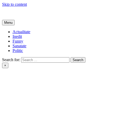
Skip to content
Get Online
Menu
Actualitate
Inedit
Funny
Sanatate
Politic
Search for:
×