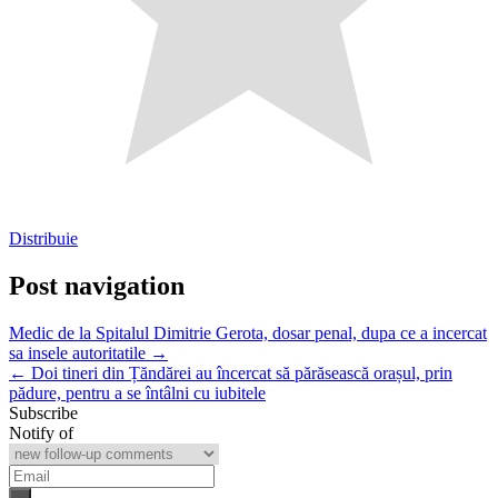
Distribuie
Post navigation
Medic de la Spitalul Dimitrie Gerota, dosar penal, dupa ce a incercat
sa insele autoritatile →
← Doi tineri din Țăndărei au încercat să părăsească orașul, prin
pădure, pentru a se întâlni cu iubitele
Subscribe
Notify of