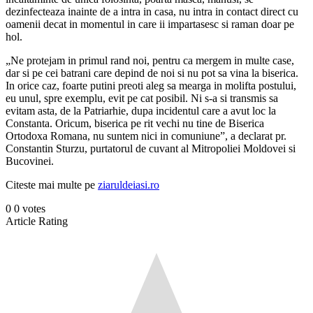
dezinfecteaza inainte de a intra in casa, nu intra in contact direct cu
oamenii decat in momentul in care ii impartasesc si raman doar pe
hol.
„Ne protejam in primul rand noi, pentru ca mergem in multe case,
dar si pe cei batrani care depind de noi si nu pot sa vina la biserica.
In orice caz, foarte putini preoti aleg sa mearga in molifta postului,
eu unul, spre exemplu, evit pe cat posibil. Ni s-a si transmis sa
evitam asta, de la Patriarhie, dupa incidentul care a avut loc la
Constanta. Oricum, biserica pe rit vechi nu tine de Biserica
Ortodoxa Romana, nu suntem nici in comuniune”, a declarat pr.
Constantin Sturzu, purtatorul de cuvant al Mitropoliei Moldovei si
Bucovinei.
Citeste mai multe pe
ziaruldeiasi.ro
0
0
votes
Article Rating