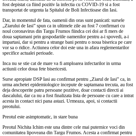
fost depistat ca fiind pozitiv la infectia cu COVID-19 si a fost
transportat de urgenta la Spitalul de Boli Infectioase din Iasi.
Dar, in momentul de fata, oamenii din oras sunt panicati: sursele
„Ziarului de Iasi” spun ca in ultimele zile au fost 7 confirmari cu
noul coronavirus din Targu Frumos fiindca cei doi ar fi mers de
doua saptamani prin gospodariile oamenilor pentru a-i spovedi, a-i
impartasi, dar si pentru a strange bani pentru o noua biserica pe care
vor sa o ridice. Actiunea celor doi este una in afara reglementarilor
specifice actualei perioade.
Inca nu se stie cat de mare va fi amploarea infectarilor in urma
actiunii celor doua fete bisericesti.
Surse apropiate DSP Iasi au confirmat pentru „Ziarul de Iasi” ca, in
urma anchetei epidemiologice incepute de saptamana trecuta, au fost
deja descoperite patru persoane pozitive, doar contacti directi ai
dascalului, dar ca nu a fost finalizata lista de persoane cu care a intrat
acesta in contact nici pana astazi. Urmeaza, apoi, si contactii
preotului.
Preotul este asimptomatic, in stare buna
Preotul Nichita Ichim este una dintre cele mai puternice voci din
comunitatea lipoveana din Targu Frumos. Acesta a confirmat pentru