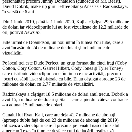
personalităţi precum Jimmy Donaldson (cunoscut ca Mr. Beast),
David Dobrik, make-up guru Jeffree Star şi Anastasia Radzinskaya,
în vârstă de 6 ani.
Din 1 iunie 2019, până la 1 iunie 2020, Kaji a câştigat 29,5 milioane
de dolari iar videoclipurile lui au fost vizualizate de 12,2 miliarde de
ori, potrivit
News.ro
.
Este urmat de Doanldson, un nou intrat în lumea YouTube, care a
avut încasări de 24 de milioane de dolari şi trei miliarde de
vizualizări.
Pe locul trei este Dude Perfect, un grup format din cinci fraţi (Coby
Cotton, Cory Cotton, Garret Hilbert, Cody Jones şi Tyler Toney)
care distribuie videoclipuri cu ei în timp ce fac activităţi, precum
jocuri cu săbii laser şi pistoale cu bile. Ei au câştigat aproape 23 de
milioane de dolari cu 2,77 miliarde de vizualizări.
Radzinskaya a câştigat 18,5 milioane de dolari anul trecut, Dobrik a
avut 15,5 milioane de dolari şi Star – care a pierdut câteva contracte
– a adunat 15 milioane de dolari.
Canalul lui Ryan Kaji, care are deja 41,7 milioane de abonaţi
(aproape dublu faţă de cei 23 de milioane de abonaţi din 2019),
difuzează videoclipuri care îl prezintă pe băiatul născut în statul
american Texas în timp ce desface cutii de jucării, realizează