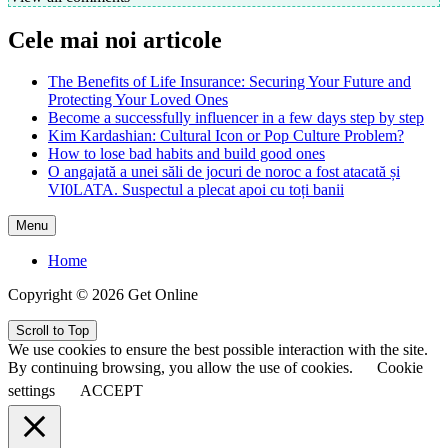
Cele mai noi articole
The Benefits of Life Insurance: Securing Your Future and
Protecting Your Loved Ones
Become a successfully influencer in a few days step by step
Kim Kardashian: Cultural Icon or Pop Culture Problem?
How to lose bad habits and build good ones
O angajată a unei săli de jocuri de noroc a fost atacată și
VI0LATA. Suspectul a plecat apoi cu toți banii
Menu
Home
Copyright © 2026 Get Online
Scroll to Top
We use cookies to ensure the best possible interaction with the site.
By continuing browsing, you allow the use of cookies.
Cookie
settings
ACCEPT