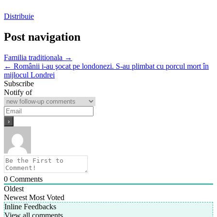
Distribuie
Post navigation
Familia traditionala →
← Românii i-au şocat pe londonezi. S-au plimbat cu porcul mort în
mijlocul Londrei
Subscribe
Notify of
0
Comments
Oldest
Newest
Most Voted
Inline Feedbacks
View all comments