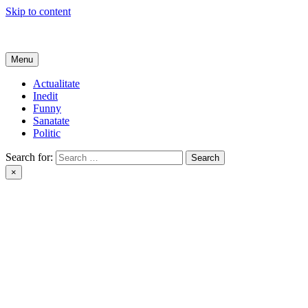
Skip to content
Get Online
Menu
Actualitate
Inedit
Funny
Sanatate
Politic
Search for:
×