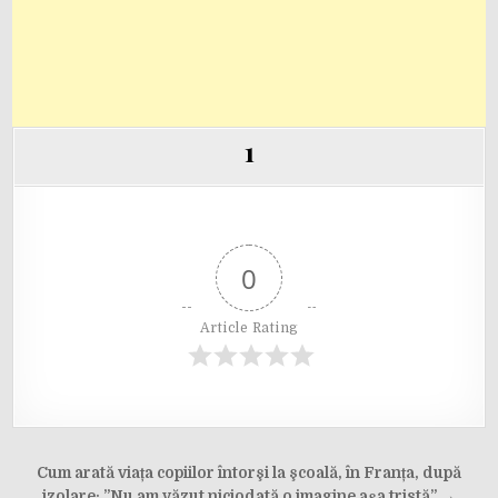
1
0
Article Rating
Post
Cum arată viața copiilor întorşi la şcoală, în Franța, după
izolare: ”Nu am văzut niciodată o imagine așa tristă” →