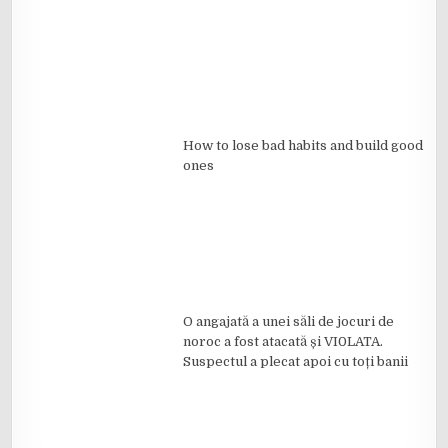
How to lose bad habits and build good
ones
O angajată a unei săli de jocuri de
noroc a fost atacată și VI0LATA.
Suspectul a plecat apoi cu toți banii