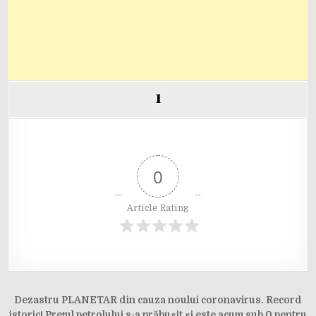
1
0
Article Rating
Post
Dezastru PLANETAR din cauza noului coronavirus. Record
istoric! Prețul petrolului s-a prăbușit și este acum sub 0 pentru