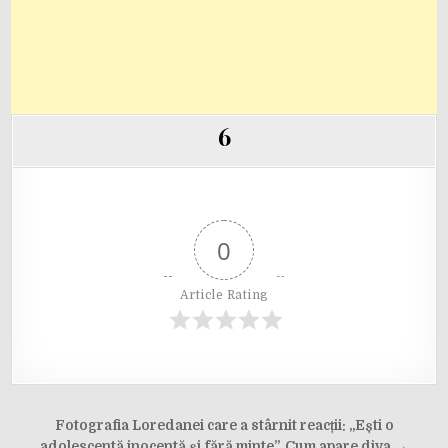
6
0
Article Rating
Post
Fotografia Loredanei care a stârnit reacții: „Ești o
adolescentă inocentă și fără minte”. Cum apare diva →