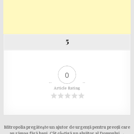
5
0
Article Rating
Post
Mitropolia pregătește un ajutor de urgență pentru preoții care
au rămas fără bani. Cât câștigă un slujitor al Domnului →