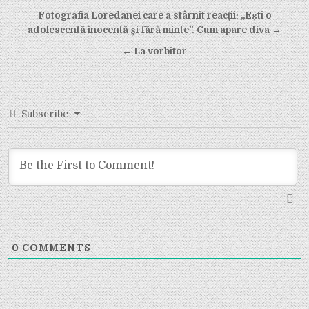
Post
Fotografia Loredanei care a stârnit reacții: „Ești o
navigation
adolescentă inocentă și fără minte”. Cum apare diva →
← La vorbitor
Subscribe
0
COMMENTS