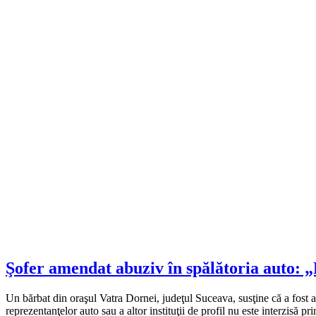
Şofer amendat abuziv în spălătoria auto: „P
Un bărbat din oraşul Vatra Dornei, judeţul Suceava, susţine că a fost a
reprezentanţelor auto sau a altor instituţii de profil nu este interzisă pr