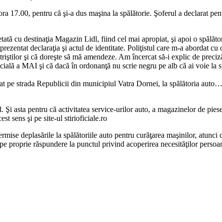
 ora 17.00, pentru că şi-a dus maşina la spălătorie. Şoferul a declarat 
tă cu destinaţia Magazin Lidl, fiind cel mai apropiat, şi apoi o spălăto
 prezentat declaraţia şi actul de identitate. Poliţistul care m-a abordat c
imetriştilor şi că doreşte să mă amendeze. Am încercat să-i explic de preci
cială a MAI şi că dacă în ordonanţă nu scrie negru pe alb că ai voie la s
stat pe strada Republicii din municipiul Vatra Dornei, la spălătoria auto…
Şi asta pentru că activitatea service-urilor auto, a magazinelor de piese ş
t sens şi pe site-ul stirioficiale.ro
ise deplasările la spălătoriile auto pentru curăţarea maşinilor, atunci c
e proprie răspundere la punctul privind acoperirea necesităţilor persoane