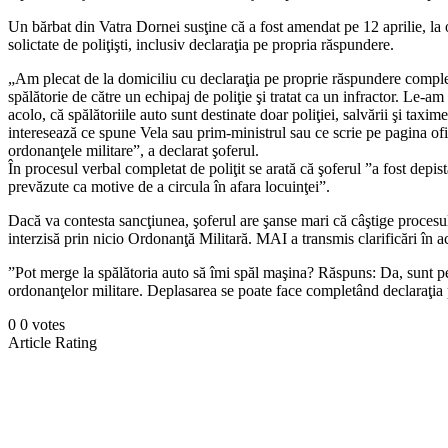
Un bărbat din Vatra Dornei susţine că a fost amendat pe 12 aprilie, la
solictate de poliţişti, inclusiv declaraţia pe propria răspundere.
„Am plecat de la domiciliu cu declaraţia pe proprie răspundere completa
spălătorie de către un echipaj de poliţie şi tratat ca un infractor. Le-am
acolo, că spălătoriile auto sunt destinate doar poliţiei, salvării şi tax
interesează ce spune Vela sau prim-ministrul sau ce scrie pe pagina ofi
ordonanţele militare”, a declarat şoferul.
În procesul verbal completat de poliţit se arată că şoferul ”a fost depi
prevăzute ca motive de a circula în afara locuinţei”.
Dacă va contesta sancţiunea, şoferul are şanse mari că câştige procesul. 
interzisă prin nicio Ordonanţă Militară. MAI a transmis clarificări în aces
”Pot merge la spălătoria auto să îmi spăl maşina? Răspuns: Da, sunt perm
ordonanţelor militare. Deplasarea se poate face completând declaraţia p
0
0
votes
Article Rating