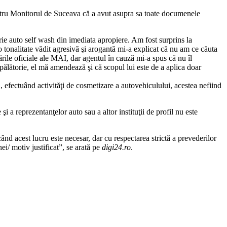
pentru Monitorul de Suceava că a avut asupra sa toate documenele
rie auto self wash din imediata apropiere. Am fost surprins la
u o tonalitate vădit agresivă şi arogantă mi-a explicat că nu am ce căuta
zările oficiale ale MAI, dar agentul în cauză mi-a spus că nu îl
pălătorie, el mă amendează şi că scopul lui este de a aplica doar
, efectuând activităţi de cosmetizare a autovehiculului, acestea nefiind
i a reprezentanţelor auto sau a altor instituţii de profil nu este
ând acest lucru este necesar, dar cu respectarea strictă a prevederilor
i/ motiv justificat”, se arată pe
digi24.ro
.