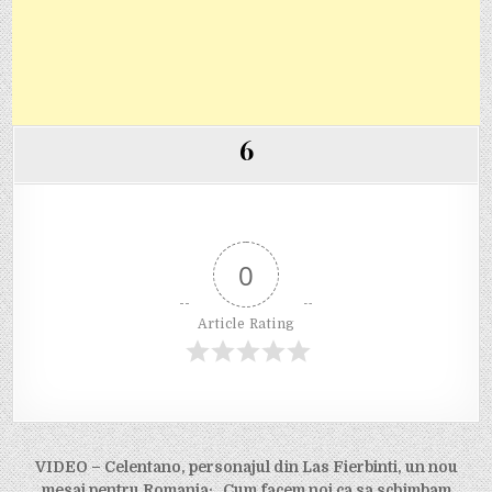
6
0
Article Rating
Post
VIDEO – Celentano, personajul din Las Fierbinti, un nou
mesaj pentru Romania: „Cum facem noi ca sa schimbam