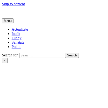
Skip to content
Get Online
Menu
Actualitate
Inedit
Funny
Sanatate
Politic
Search for:
×