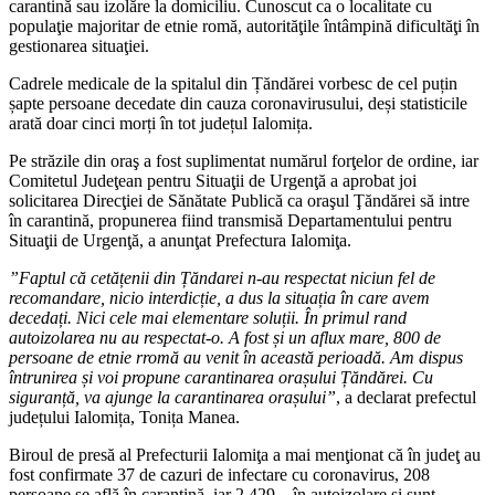
carantină sau izolăre la domiciliu. Cunoscut ca o localitate cu
populaţie majoritar de etnie romă, autorităţile întâmpină dificultăţi în
gestionarea situaţiei.
Cadrele medicale de la spitalul din Țăndărei vorbesc de cel puțin
șapte persoane decedate din cauza coronavirusului, deși statisticile
arată doar cinci morți în tot județul Ialomița.
Pe străzile din oraş a fost suplimentat numărul forţelor de ordine, iar
Comitetul Judeţean pentru Situaţii de Urgenţă a aprobat joi
solicitarea Direcţiei de Sănătate Publică ca oraşul Ţăndărei să intre
în carantină, propunerea fiind transmisă Departamentului pentru
Situaţii de Urgenţă, a anunţat Prefectura Ialomiţa.
”Faptul că cetățenii din Țăndarei n-au respectat niciun fel de
recomandare, nicio interdicție, a dus la situația în care avem
decedați. Nici cele mai elementare soluții. În primul rand
autoizolarea nu au respectat-o. A fost și un aflux mare, 800 de
persoane de etnie rromă au venit în această perioadă. Am dispus
întrunirea și voi propune carantinarea orașului Țăndărei. Cu
siguranță, va ajunge la carantinarea orașului”
, a declarat prefectul
județului Ialomița, Tonița Manea.
Biroul de presă al Prefecturii Ialomiţa a mai menţionat că în judeţ au
fost confirmate 37 de cazuri de infectare cu coronavirus, 208
persoane se află în carantină, iar 2.429 – în autoizolare şi sunt