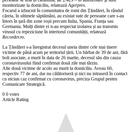
monitorizate la domiciliu, relatează
Agerpres
.
Focarul a izbucnit în comunitatea de romi din Țăndărei, în rândul
căreia, în ultimele săptămâni, au existat sute de persoane care s-au
întors în țară din zone roșii precum Italia, Spania, Franța sau
Germania. Mulți dintre ei n-au respectat izolarea și au transmis
virusul cu repeziciune în interiorul comunității, relatează
Recorder.ro
.
La Țăndărei s-a înregistrat decesul uneia dintre cele mai tinere
victime de până acum pe teritoriul țării. Un bărbat de 39 de ani, fără
boli asociate, a murit în data de 26 martie, decesul său din cauza
coronavirusului fiind confirmat două zile mai târziu.
Alte două victime de acolo au murit la domiciliu. Aveau 60,
respectiv 77 de ani, dar nu călătoriseră și nici nu intraseră în contact
cu niciun caz confirmat cu coronavirus, preciza Grupul pentru
Comunicare Strategică.
0
0
votes
Article Rating