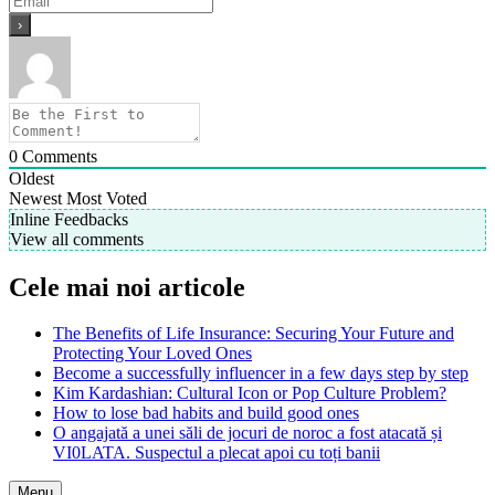
0
Comments
Oldest
Newest
Most Voted
Inline Feedbacks
View all comments
Cele mai noi articole
The Benefits of Life Insurance: Securing Your Future and
Protecting Your Loved Ones
Become a successfully influencer in a few days step by step
Kim Kardashian: Cultural Icon or Pop Culture Problem?
How to lose bad habits and build good ones
O angajată a unei săli de jocuri de noroc a fost atacată și
VI0LATA. Suspectul a plecat apoi cu toți banii
Menu