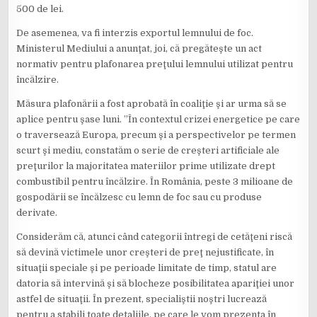
500 de lei.
De asemenea, va fi interzis exportul lemnului de foc.
Ministerul Mediului a anunţat, joi, că pregăteşte un act
normativ pentru plafonarea preţului lemnului utilizat pentru
încălzire.
Măsura plafonării a fost aprobată în coaliţie şi ar urma să se
aplice pentru şase luni. ”În contextul crizei energetice pe care
o traversează Europa, precum şi a perspectivelor pe termen
scurt şi mediu, constatăm o serie de creşteri artificiale ale
preţurilor la majoritatea materiilor prime utilizate drept
combustibil pentru încălzire. În România, peste 3 milioane de
gospodării se încălzesc cu lemn de foc sau cu produse
derivate.
Considerăm că, atunci când categorii întregi de cetăţeni riscă
să devină victimele unor creşteri de preţ nejustificate, în
situaţii speciale şi pe perioade limitate de timp, statul are
datoria să intervină şi să blocheze posibilitatea apariţiei unor
astfel de situaţii. În prezent, specialiştii noştri lucrează
pentru a stabili toate detaliile, pe care le vom prezenta în