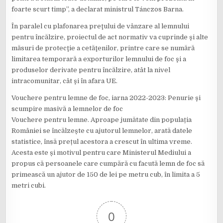
foarte scurt timp”, a declarat ministrul Tánczos Barna.
În paralel cu plafonarea preţului de vânzare al lemnului
pentru încălzire, proiectul de act normativ va cuprinde şi alte
măsuri de protecţie a cetăţenilor, printre care se numără
limitarea temporară a exporturilor lemnului de foc şi a
produselor derivate pentru încălzire, atât la nivel
intracomunitar, cât şi în afara UE.
Vouchere pentru lemne de foc, iarna 2022-2023: Penurie şi
scumpire masivă a lemnelor de foc
Vouchere pentru lemne. Aproape jumătate din populația
României se încălzește cu ajutorul lemnelor, arată datele
statistice, însă prețul acestora a crescut în ultima vreme.
Acesta este și motivul pentru care Ministerul Mediului a
propus că persoanele care cumpără cu facută lemn de foc să
primească un ajutor de 150 de lei pe metru cub, în limita a 5
metri cubi.
0