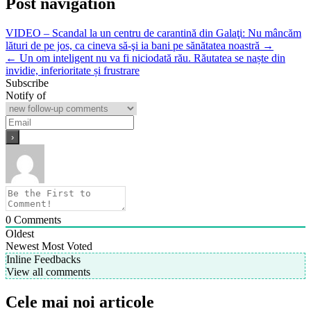
Post navigation
VIDEO – Scandal la un centru de carantină din Galaţi: Nu mâncăm
lături de pe jos, ca cineva să-şi ia bani pe sănătatea noastră →
← Un om inteligent nu va fi niciodată rău. Răutatea se naște din
invidie, inferioritate și frustrare
Subscribe
Notify of
0
Comments
Oldest
Newest
Most Voted
Inline Feedbacks
View all comments
Cele mai noi articole