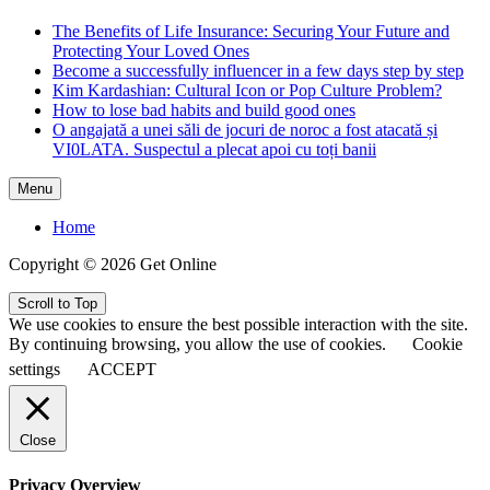
The Benefits of Life Insurance: Securing Your Future and
Protecting Your Loved Ones
Become a successfully influencer in a few days step by step
Kim Kardashian: Cultural Icon or Pop Culture Problem?
How to lose bad habits and build good ones
O angajată a unei săli de jocuri de noroc a fost atacată și
VI0LATA. Suspectul a plecat apoi cu toți banii
Menu
Home
Copyright © 2026 Get Online
Scroll to Top
We use cookies to ensure the best possible interaction with the site.
By continuing browsing, you allow the use of cookies.
Cookie
settings
ACCEPT
Close
Privacy Overview