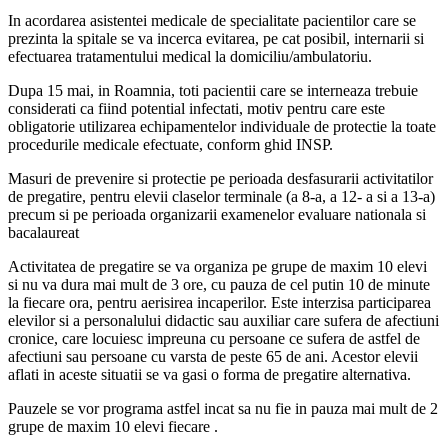
In acordarea asistentei medicale de specialitate pacientilor care se
prezinta la spitale se va incerca evitarea, pe cat posibil, internarii si
efectuarea tratamentului medical la domiciliu/ambulatoriu.
Dupa 15 mai, in Roamnia, toti pacientii care se interneaza trebuie
considerati ca fiind potential infectati, motiv pentru care este
obligatorie utilizarea echipamentelor individuale de protectie la toate
procedurile medicale efectuate, conform ghid INSP.
Masuri de prevenire si protectie pe perioada desfasurarii activitatilor
de pregatire, pentru elevii claselor terminale (a 8-a, a 12- a si a 13-a)
precum si pe perioada organizarii examenelor evaluare nationala si
bacalaureat
Activitatea de pregatire se va organiza pe grupe de maxim 10 elevi
si nu va dura mai mult de 3 ore, cu pauza de cel putin 10 de minute
la fiecare ora, pentru aerisirea incaperilor. Este interzisa participarea
elevilor si a personalului didactic sau auxiliar care sufera de afectiuni
cronice, care locuiesc impreuna cu persoane ce sufera de astfel de
afectiuni sau persoane cu varsta de peste 65 de ani. Acestor elevii
aflati in aceste situatii se va gasi o forma de pregatire alternativa.
Pauzele se vor programa astfel incat sa nu fie in pauza mai mult de 2
grupe de maxim 10 elevi fiecare .