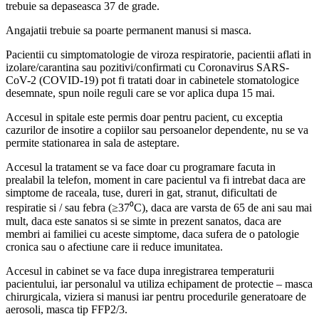
trebuie sa depaseasca 37 de grade.
Angajatii trebuie sa poarte permanent manusi si masca.
Pacientii cu simptomatologie de viroza respiratorie, pacientii aflati in
izolare/carantina sau pozitivi/confirmati cu Coronavirus SARS-
CoV-2 (COVID-19) pot fi tratati doar in cabinetele stomatologice
desemnate, spun noile reguli care se vor aplica dupa 15 mai.
Accesul in spitale este permis doar pentru pacient, cu exceptia
cazurilor de insotire a copiilor sau persoanelor dependente, nu se va
permite stationarea in sala de asteptare.
Accesul la tratament se va face doar cu programare facuta in
prealabil la telefon, moment in care pacientul va fi intrebat daca are
simptome de raceala, tuse, dureri in gat, stranut, dificultati de
respiratie si / sau febra (≥37⁰C), daca are varsta de 65 de ani sau mai
mult, daca este sanatos si se simte in prezent sanatos, daca are
membri ai familiei cu aceste simptome, daca sufera de o patologie
cronica sau o afectiune care ii reduce imunitatea.
Accesul in cabinet se va face dupa inregistrarea temperaturii
pacientului, iar personalul va utiliza echipament de protectie – masca
chirurgicala, viziera si manusi iar pentru procedurile generatoare de
aerosoli, masca tip FFP2/3.