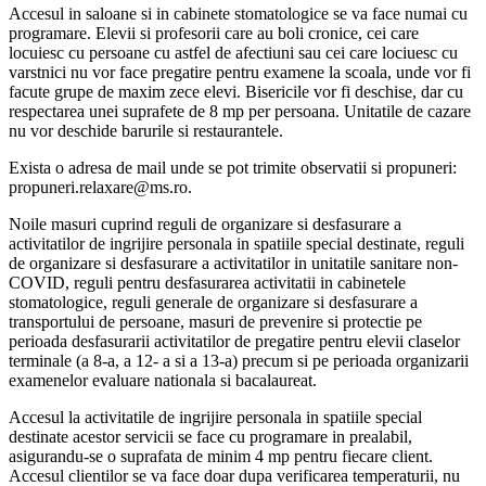
Accesul in saloane si in cabinete stomatologice se va face numai cu
programare. Elevii si profesorii care au boli cronice, cei care
locuiesc cu persoane cu astfel de afectiuni sau cei care lociuesc cu
varstnici nu vor face pregatire pentru examene la scoala, unde vor fi
facute grupe de maxim zece elevi. Bisericile vor fi deschise, dar cu
respectarea unei suprafete de 8 mp per persoana. Unitatile de cazare
nu vor deschide barurile si restaurantele.
Exista o adresa de mail unde se pot trimite observatii si propuneri:
propuneri.relaxare@ms.ro.
Noile masuri cuprind reguli de organizare si desfasurare a
activitatilor de ingrijire personala in spatiile special destinate, reguli
de organizare si desfasurare a activitatilor in unitatile sanitare non-
COVID, reguli pentru desfasurarea activitatii in cabinetele
stomatologice, reguli generale de organizare si desfasurare a
transportului de persoane, masuri de prevenire si protectie pe
perioada desfasurarii activitatilor de pregatire pentru elevii claselor
terminale (a 8-a, a 12- a si a 13-a) precum si pe perioada organizarii
examenelor evaluare nationala si bacalaureat.
Accesul la activitatile de ingrijire personala in spatiile special
destinate acestor servicii se face cu programare in prealabil,
asigurandu-se o suprafata de minim 4 mp pentru fiecare client.
Accesul clientilor se va face doar dupa verificarea temperaturii, nu