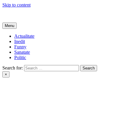
Skip to content
Get Online
Menu
Actualitate
Inedit
Funny
Sanatate
Politic
Search for:
×