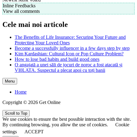
Inline Feedbacks
View all comments
Cele mai noi articole
The Benefits of Life Insurance: Securing Your Future and
Protecting Your Loved Ones
Become a successfully influencer in a few days step by step
Kim Kardashian: Cultural Icon or Pop Culture Problem?
How to lose bad habits and build good ones
O angajată a unei săli de jocuri de noroc a fost atacată și
VI0LATA. Suspectul a plecat apoi cu toți banii
Menu
Home
Copyright © 2026 Get Online
Scroll to Top
We use cookies to ensure the best possible interaction with the site.
By continuing browsing, you allow the use of cookies.
Cookie
settings
ACCEPT