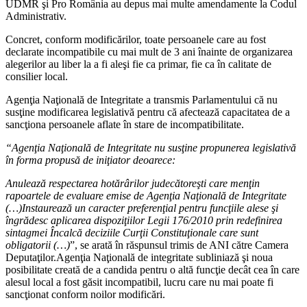
UDMR şi Pro România au depus mai multe amendamente la Codul
Administrativ.
Concret, conform modificărilor, toate persoanele care au fost
declarate incompatibile cu mai mult de 3 ani înainte de organizarea
alegerilor au liber la a fi aleşi fie ca primar, fie ca în calitate de
consilier local.
Agenţia Naţională de Integritate a transmis Parlamentului că nu
susţine modificarea legislativă pentru că afectează capacitatea de a
sancţiona persoanele aflate în stare de incompatibilitate.
“Agenţia Naţională de Integritate nu susţine propunerea legislativă
în forma propusă de iniţiator deoarece:
Anulează respectarea hotărârilor judecătoreşti care menţin
rapoartele de evaluare emise de Agenţia Naţională de Integritate
(…)Instaurează un caracter preferenţial pentru funcţiile alese şi
îngrădesc aplicarea dispoziţiilor Legii 176/2010 prin redefinirea
sintagmei Încalcă deciziile Curţii Constituţionale care sunt
obligatorii (…)
”, se arată în răspunsul trimis de ANI către Camera
Deputaţilor.Agenţia Naţională de integritate subliniază şi noua
posibilitate creată de a candida pentru o altă funcţie decât cea în care
alesul local a fost găsit incompatibil, lucru care nu mai poate fi
sancţionat conform noilor modificări.