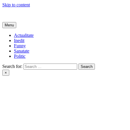
Skip to content
Get Online
Menu
Actualitate
Inedit
Funny
Sanatate
Politic
Search for:
×