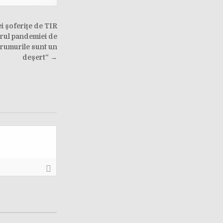
i şoferiţe de TIR
trul pandemiei de
Drumurile sunt un
deşert“ →