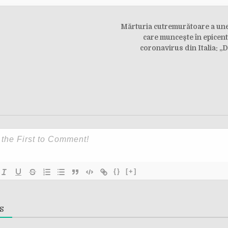
Mărturia cutremurătoare a une
on
care munceşte în epicen
coronavirus din Italia: „
{}
[+]
S