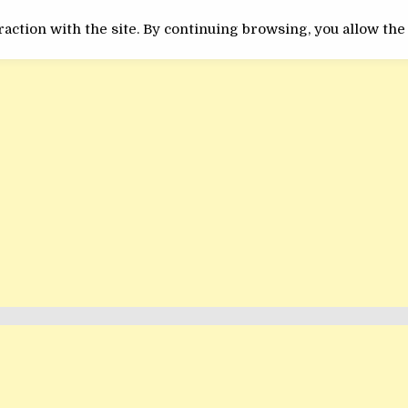
ACTUALITATE
INEDIT
action with the site. By continuing browsing, you allow the