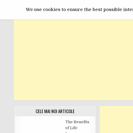
Skip
GET ONLINE
to
We use cookies to ensure the best possible inter
content
CELE MAI NOI ARTICOLE
The Benefits
of Life