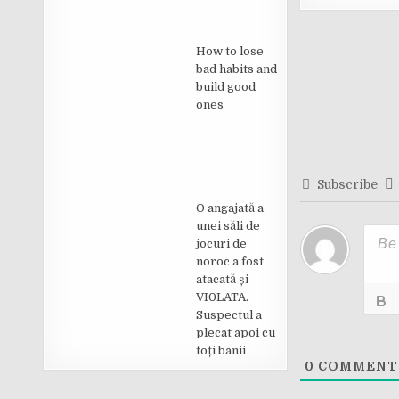
Post
How to lose
navigati
bad habits and
build good
ones
Subscribe
O angajată a
unei săli de
jocuri de
noroc a fost
atacată și
VI0LATA.
Suspectul a
plecat apoi cu
toți banii
0
COMMENT