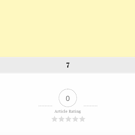
7
0
Article Rating