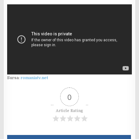
Sursa:
romaniatv.net
0
Article Rating