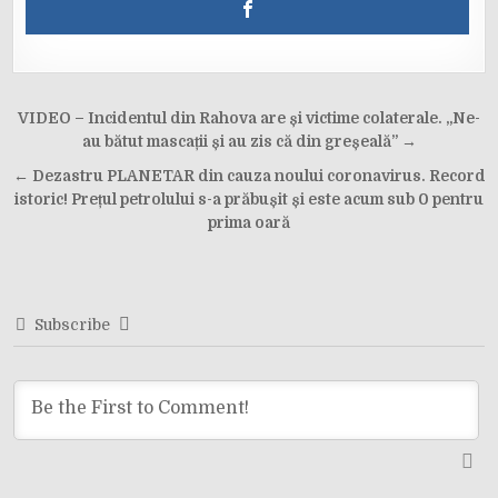
Post
VIDEO – Incidentul din Rahova are și victime colaterale. „Ne-
navigation
au bătut mascații și au zis că din greșeală” →
← Dezastru PLANETAR din cauza noului coronavirus. Record
istoric! Prețul petrolului s-a prăbușit și este acum sub 0 pentru
prima oară
Subscribe