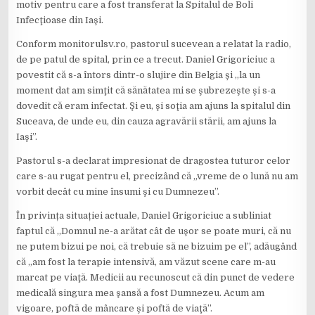
motiv pentru care a fost transferat la Spitalul de Boli
Infecţioase din Iaşi.
Conform monitorulsv.ro, pastorul sucevean a relatat la radio,
de pe patul de spital, prin ce a trecut. Daniel Grigoriciuc a
povestit că s-a întors dintr-o slujire din Belgia și „la un
moment dat am simţit că sănătatea mi se şubrezeşte şi s-a
dovedit că eram infectat. Şi eu, şi soţia am ajuns la spitalul din
Suceava, de unde eu, din cauza agravării stării, am ajuns la
Iaşi”.
Pastorul s-a declarat impresionat de dragostea tuturor celor
care s-au rugat pentru el, precizând că „vreme de o lună nu am
vorbit decât cu mine însumi şi cu Dumnezeu”.
În privința situației actuale, Daniel Grigoriciuc a subliniat
faptul că „Domnul ne-a arătat cât de uşor se poate muri, că nu
ne putem bizui pe noi, că trebuie să ne bizuim pe el”, adăugând
că „am fost la terapie intensivă, am văzut scene care m-au
marcat pe viaţă. Medicii au recunoscut că din punct de vedere
medicală singura mea şansă a fost Dumnezeu. Acum am
vigoare, poftă de mâncare şi poftă de viaţă”.