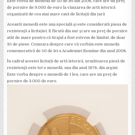
Este vorba de moneda de 50 de lei din 2006, care are un preţ
de pornire de 9.000 de euro la vânzarea de artă istorică
organizată de cea mai mare casă de licitații din țară
Această monedă este una specială și este considerată piesa de
rezistență a licitației. E făcută din aur şi are un preţ de pornire
atât de mare pentru că tirajul a fost extrem de limitat, de doar
35 de piese. Comoara despre care vă vorbim este moneda
comemorativă de 50 de lei a Academiei Române din anul 2006.
În cadrul acestei licitații de artă istorică, următoarea piesă de
rezistenţă este tot o monedă, una din anul 1876, din argint.
Este vorba despre o monedă de 1 leu, care are un preţ de
pornire de 3.000 de euro.