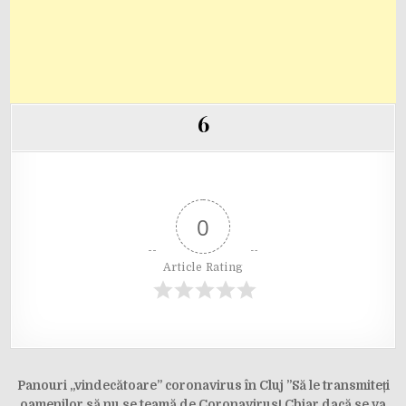
6
0
Article Rating
Post
Panouri „vindecătoare” coronavirus în Cluj ”Să le transmiteți
oamenilor să nu se teamă de Coronavirus! Chiar dacă se va