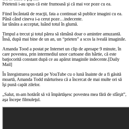
Prietenii i-au spus că este frumoasă şi că mai vor poze cu ea.
Fiind încântată de reacţii, fata a continuat să publice imagini cu ea.
Până când cineva i-a cerut poze…indecente.
Iar tânăra a acceptat, luând totul în glumă.
Timpul a trecut şi totul părea să rămână doar o amintire amuzantă.
Însă, după mai bine de un an, un “prieten” a scos la iveală imaginile.
Amanda Tood a postat pe Internet un clip de aproape 9 minute, în
care povestea, prin intermediul unor cartoane din hârtie, că este
batjocorită constant după ce au apărut imaginile indecente.[Daily
Mail]
În înregistrarea postată pe YouTube cu o lună înainte de a fi găsită
moartă, Amanda Todd mărturisea că a încercat de mai multe ori să
îşi pună capăt zilelor.
„Salut, m-am hotărât să vă împărtăşesc povestea mea fără de sfârşit”,
aşa începe filmuleţul.