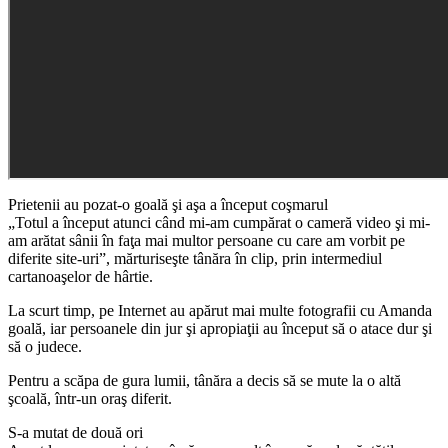
Prietenii au pozat-o goală şi aşa a început coşmarul
„Totul a început atunci când mi-am cumpărat o cameră video şi mi-
am arătat sânii în faţa mai multor persoane cu care am vorbit pe
diferite site-uri”, mărturiseşte tânăra în clip, prin intermediul
cartanoaşelor de hârtie.
La scurt timp, pe Internet au apărut mai multe fotografii cu Amanda
goală, iar persoanele din jur şi apropiaţii au început să o atace dur şi
să o judece.
Pentru a scăpa de gura lumii, tânăra a decis să se mute la o altă
şcoală, într-un oraş diferit.
S-a mutat de două ori