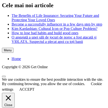
Cele mai noi articole
The Benefits of Life Insurance: Securing Your Future and
Protecting Your Loved Ones
Become a successfully influencer in a few days step by step
Kim Kardashian: Cultural Icon or Pop Culture Problem?
How to lose bad habits and build good ones
O angajată a unei săli de jocuri de noroc a fost atacată și
VI0LATA. Suspectul a plecat apoi cu toți banii
Menu
Home
Copyright © 2026 Get Online
Scroll
We use cookies to ensure the best possible interaction with the site.
to
By continuing browsing, you allow the use of cookies.
Cookie
Top
settings
ACCEPT
Close