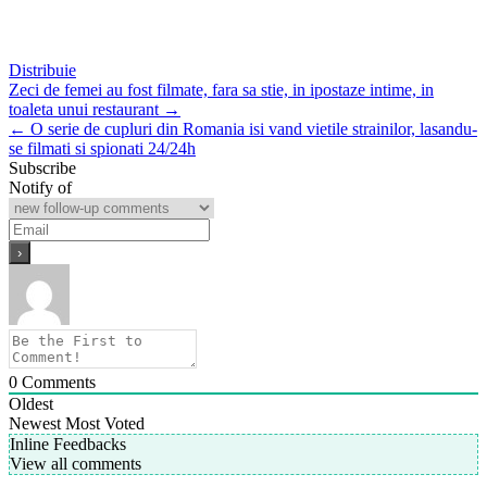
Distribuie
Post
Zeci de femei au fost filmate, fara sa stie, in ipostaze intime, in
toaleta unui restaurant →
navigation
← O serie de cupluri din Romania isi vand vietile strainilor, lasandu-
se filmati si spionati 24/24h
Subscribe
Notify of
0
Comments
Oldest
Newest
Most Voted
Inline Feedbacks
View all comments