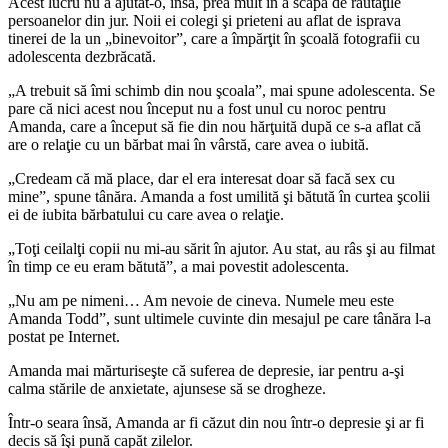
Acest lucru nu a ajutat-o, însă, prea mult în a scăpa de răutăţile
persoanelor din jur. Noii ei colegi şi prieteni au aflat de isprava
tinerei de la un „binevoitor”, care a împărţit în şcoală fotografii cu
adolescenta dezbrăcată.
„A trebuit să îmi schimb din nou şcoala”, mai spune adolescenta. Se
pare că nici acest nou început nu a fost unul cu noroc pentru
Amanda, care a început să fie din nou hărţuită după ce s-a aflat că
are o relaţie cu un bărbat mai în vârstă, care avea o iubită.
„Credeam că mă place, dar el era interesat doar să facă sex cu
mine”, spune tânăra. Amanda a fost umilită şi bătută în curtea şcolii
ei de iubita bărbatului cu care avea o relaţie.
„Toţi ceilalţi copii nu mi-au sărit în ajutor. Au stat, au râs şi au filmat
în timp ce eu eram bătută”, a mai povestit adolescenta.
„Nu am pe nimeni… Am nevoie de cineva. Numele meu este
Amanda Todd”, sunt ultimele cuvinte din mesajul pe care tânăra l-a
postat pe Internet.
Amanda mai mărturiseşte că suferea de depresie, iar pentru a-şi
calma stările de anxietate, ajunsese să se drogheze.
Într-o seara însă, Amanda ar fi căzut din nou într-o depresie şi ar fi
decis să îşi pună capăt zilelor.