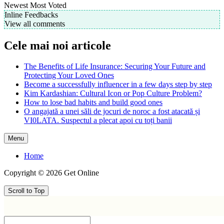
Newest
Most Voted
Inline Feedbacks
View all comments
Cele mai noi articole
The Benefits of Life Insurance: Securing Your Future and
Protecting Your Loved Ones
Become a successfully influencer in a few days step by step
Kim Kardashian: Cultural Icon or Pop Culture Problem?
How to lose bad habits and build good ones
O angajată a unei săli de jocuri de noroc a fost atacată și
VI0LATA. Suspectul a plecat apoi cu toți banii
Menu
Home
Copyright © 2026 Get Online
Scroll to Top