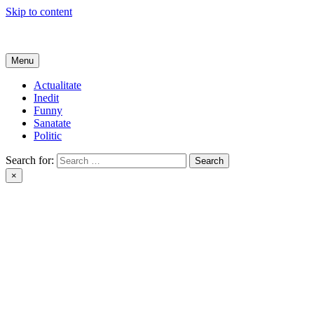
Skip to content
Get Online
Menu
Actualitate
Inedit
Funny
Sanatate
Politic
Search for:
×