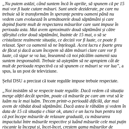
„Nu putem astăzi, când suntem încă în aprilie, să spunem că pe 15
mai vor fi luate cutare măsuri. Sunt unele deziderate, pe care nu
trebuie să le transformăm în speranțe pentru oameni până nu
vedem cum evoluează în următoarele două săptămâni și care
depind foarte mult de respectarea măsurilor care sunt impuse în
perioada asta. Mai avem aproximativ două săptămâni și către
sfârșitul celor două săptămâni, înainte de 15 mai, o să se
cristalizeze realmente situația, ce decizii vor fi luate, ce poate fi
relaxat. Sper ca oamenii să ne înțeleagă. Acest lucru e foarte greu
de făcut și dacă acum începem să dăm măsuri clare care vor fi
luate, că sigur se va lua, înseamnă că noi păcălim oamenii sau
suntem iresponsabili. Trebuie să așteptăm să ne apropiem cât de
mult de perioada respectivă ca să spunem ce măsuri se vor lua”
, a
spus, la un post de televiziune.
Șeful DSU a precizat că toate regulile impuse trebuie respectate.
„Noi insistăm să se respecte toate regulile. Dacă vedem că situația
merge altfel decât sperăm, poate că măsurile pe care am vrut să le
luăm nu le mai luăm. Trecem printr-o perioadă dificilă, dar mai
avem de răbdat două săptămâni. Dacă astea le răbdăm și vedem în
data de 15 că situația e chiar ok, atunci e un lucru bun pentru toți
că pot începe măsurile de relaxare graduală, cu măsurarea
impactului între măsurile respective și luând măsurile cele mai puțin
riscante la început și, încet-încet, creștem gama măsurilor de