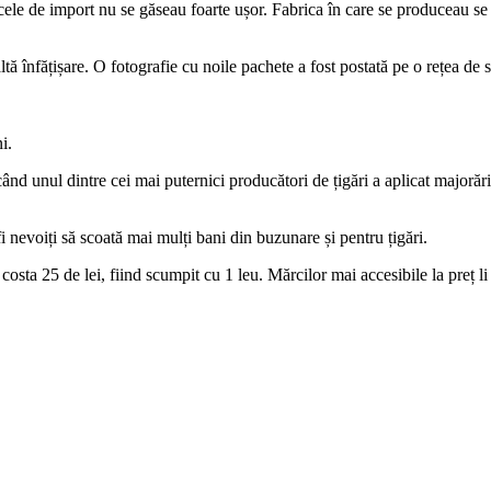
ele de import nu se găseau foarte ușor. Fabrica în care se produceau se 
înfățișare. O fotografie cu noile pachete a fost postată pe o rețea de soc
i.
d unul dintre cei mai puternici producători de țigări a aplicat majorările
i nevoiți să scoată mai mulți bani din buzunare și pentru țigări.
sta 25 de lei, fiind scumpit cu 1 leu. Mărcilor mai accesibile la preț li 