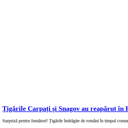
Țigările Carpați și Snagov au reapărut în
Surpriză pentru fumători! Țigările îndrăgite de români în timpul comun