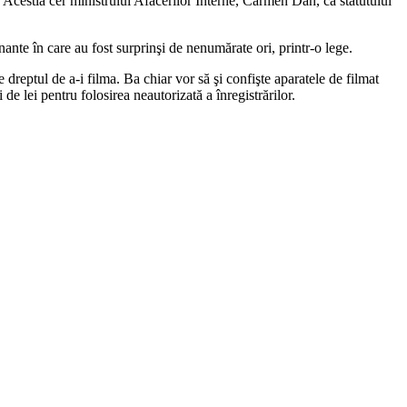
ui. Acestia cer ministrului Afacerilor Interne, Carmen Dan, ca statutului
 jenante în care au fost surprinşi de nenumărate ori, printr-o lege.
dreptul de a-i filma. Ba chiar vor să şi confişte aparatele de filmat
e lei pentru folosirea neautorizată a înregistrărilor.