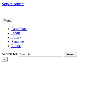
Skip to content
Get Online
Menu
Actualitate
Inedit
Funny
Sanatate
Politic
Search for:
×