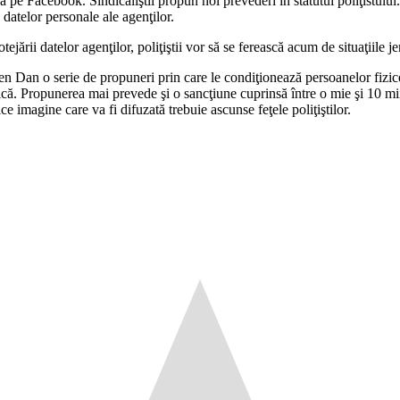
ungă pe Facebook. Sindicaliştii propun noi prevederi în statutul poliţistul
 datelor personale ale agenţilor.
rotejării datelor agenţilor, poliţiştii vor să se ferească acum de situaţiile
n Dan o serie de propuneri prin care le condiţionează persoanelor fizice 
că. Propunerea mai prevede şi o sancţiune cuprinsă între o mie şi 10 mii d
ce imagine care va fi difuzată trebuie ascunse feţele poliţiştilor.