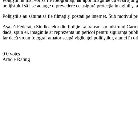
Poliţiştii nu mai vor să fie fotografiaţi, iar apoi imaginile cu ei să aj
poliţistului să i se adauge o prevedere ce asigură protecţia imaginii şi a
Poliţiştii s-au săturat să fie filmaţi şi postati pe internet. Sub motivul p
Aşa că Federaţia Sindicatelor din Poliţie i-a transmis ministrului Carme
dacă, spun ei, imaginile ar reprezenta un pericol pentru siguranţa publi
Iar dacă vreun fotograf amator scapă vigilenţei poliţiştilor, atunci în ori
0
0
votes
Article Rating