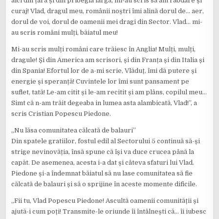
aici din țară și din pribegia largă, mi-au scris să am răbdare și
curaj! Vlad, dragul meu, românii noștri îmi alină dorul de… aer,
dorul de voi, dorul de oamenii mei dragi din Sector. Vlad… mi-
au scris români mulți, băiatul meu!
Mi-au scris mulți români care trăiesc în Anglia! Mulți, mulți,
dragule! Și din America am scrisori, și din Franța și din Italia și
din Spania! Efortul lor de a-mi scrie, Vlăduț, îmi dă putere și
energie și speranță! Cuvintele lor îmi sunt pansament pe
suflet, tată! Le-am citit și le-am recitit și am plâns, copilul meu…
Simt că n-am trăit degeaba in lumea asta alambicată, Vlad!”, a
scris Cristian Popescu Piedone.
„Nu lăsa comunitatea călcată de balauri”
Din spatele gratiilor, fostul edil al Sectorului 5 continuă să-și
strige nevinovăția, însă spune că își va duce crucea până la
capăt. De asemenea, acesta i-a dat și câteva sfaturi lui Vlad.
Piedone și-a îndemnat băiatul să nu lase comunitatea să fie
călcată de balauri și să o sprijine în aceste momente dificile.
„Fii tu, Vlad Popescu Piedone! Ascultă oamenii comunității și
ajută-i cum poți! Transmite-le oriunde îi întâlnești că… îi iubesc