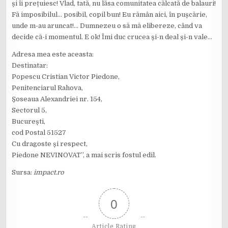
și îi prețuiesc! Vlad, tată, nu lăsa comunitatea călcată de balauri!
Fă imposibilul… posibil, copil bun! Eu rămân aici, în pușcărie,
unde m-au aruncat!… Dumnezeu o să mă elibereze, când va
decide că-i momentul. E ok! Îmi duc crucea și-n deal și-n vale…
Adresa mea este aceasta:
Destinatar:
Popescu Cristian Victor Piedone,
Penitenciarul Rahova,
Șoseaua Alexandriei nr. 154,
Sectorul 5,
București,
cod Postal 51527
Cu dragoste și respect,
Piedone NEVINOVAT”, a mai scris fostul edil.
Sursa:
impact.ro
0
Article Rating