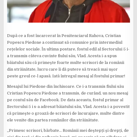
După ce a fost încarcerat în Penitenciarul Rahova, Cristian
Popescu Piedone a continuat să comunice prin intermediul
rețelelor sociale. În ultima postare, fostul edil al Sectorului 5 i-
a transmis câteva cuvinte fiului său, Vlad. Acesta i-a spus
băiatului său că primește foarte multe scrisori de la românii
din străinătate, lucru care îi dă putere să treacă mai ușor
peste greul ce-l apasă. Iată întregul mesaj al fostului primar!
Mesajul lui Piedone din închisoare. Ce i-a transmis fiului său
Cristian Popescu Piedone a transmis, de curând, un nou mesaj
pe contul său de Facebook. De data aceasta, fostul primar al
Sectorului 5 i s-a adresat băiatului său, Vlad. Acesta i-a povestit
că primește o groază de scrisori de încurajare, multe dintre
ele venite din partea românilor din străinătate.
„Primesc scrisori, bărbate… Românii mei deștepți și drepți, de