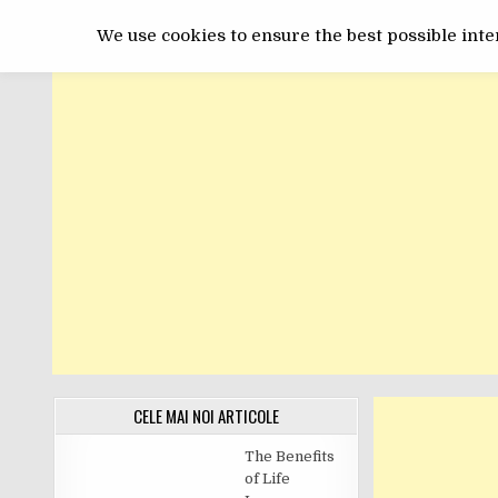
Skip
GET ONLINE
to
We use cookies to ensure the best possible inter
content
CELE MAI NOI ARTICOLE
The Benefits
of Life