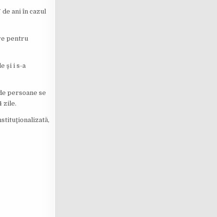
7 de ani în cazul
are pentru
 şi i s-a
4 de persoane se
 zile.
tituţionalizată,