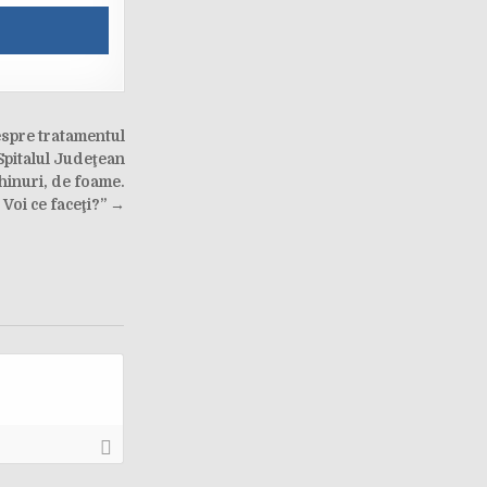
pre tratamentul
 Spitalul Judeţean
chinuri, de foame.
Voi ce faceţi?” →