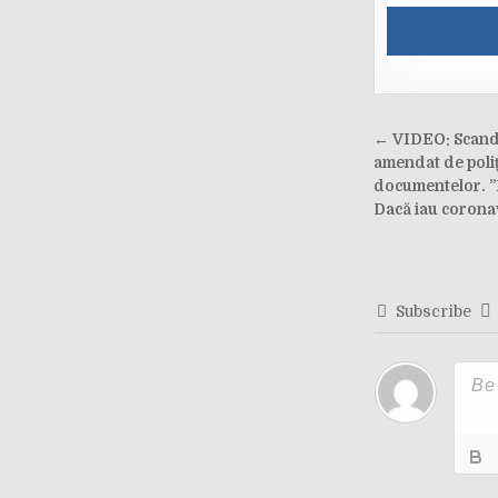
Post
← VIDEO: Scandal
navigati
amendat de poliț
documentelor. ”N
Dacă iau corona
Subscribe