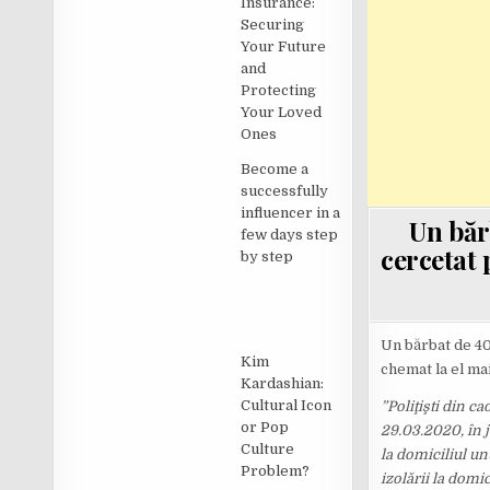
Insurance:
Securing
Your Future
and
Protecting
Your Loved
Ones
Become a
successfully
influencer in a
Un bărb
few days step
cercetat 
by step
Un bărbat de 40 
Kim
chemat la el mai
Kardashian:
Cultural Icon
”Poliţişti din ca
or Pop
29.03.2020, în j
Culture
la domiciliul un
Problem?
izolării la domici