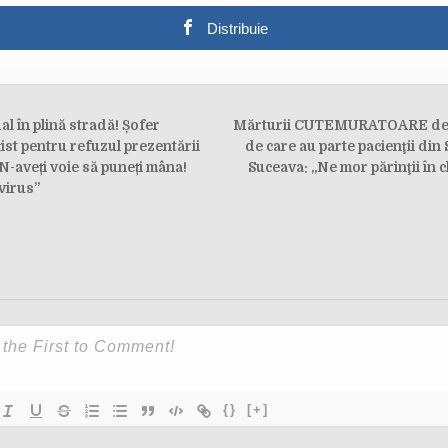
Distribuie
 în plină stradă! Șofer
Mărturii CUTEMURATOARE des
on
ist pentru refuzul prezentării
de care au parte pacienţii din
-aveți voie să puneți mâna!
Suceava: „Ne mor părinţii în 
virus”
{}
[+]