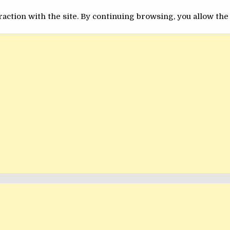
ACTUALITATE
INEDIT
action with the site. By continuing browsing, you allow the