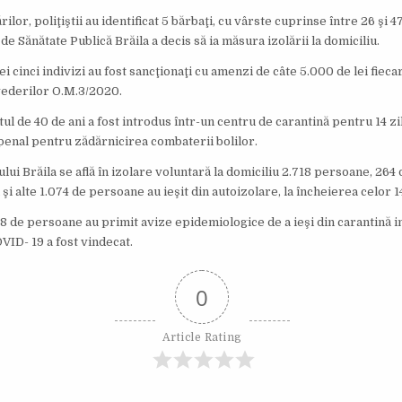
rilor, poliţiştii au identificat 5 bărbaţi, cu vârste cuprinse între 26 şi 4
de Sănătate Publică Brăila a decis să ia măsura izolării la domiciliu.
 cinci indivizi au fost sancţionaţi cu amenzi de câte 5.000 de lei fiec
vederilor O.M.3/2020.
ul de 40 de ani a fost introdus într-un centru de carantină pentru 14 zile
penal pentru zădărnicirea combaterii bolilor.
ului Brăila se află în izolare voluntară la domiciliu 2.718 persoane, 26
ă şi alte 1.074 de persoane au ieşit din autoizolare, la încheierea celor 14
 de persoane au primit avize epidemiologice de a ieşi din carantină ins
VID- 19 a fost vindecat.
0
Article Rating