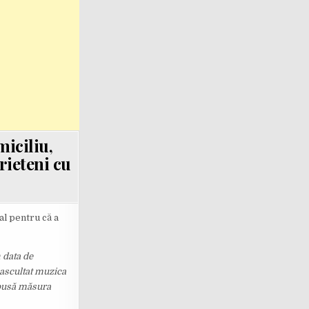
miciliu,
rieteni cu
nal pentru că a
n data de
i ascultat muzica
ispusă măsura