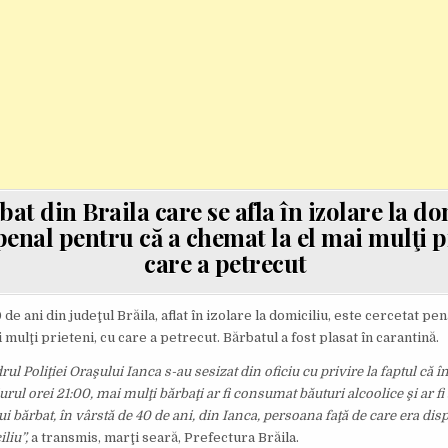
at din Braila care se afla în izolare la do
penal pentru că a chemat la el mai mulţi p
care a petrecut
de ani din judeţul Brăila, aflat în izolare la domiciliu, este cercetat pe
 mulţi prieteni, cu care a petrecut. Bărbatul a fost plasat în carantină.
drul Poliţiei Oraşului Ianca s-au sesizat din oficiu cu privire la faptul că î
urul orei 21:00, mai mulţi bărbaţi ar fi consumat băuturi alcoolice şi ar f
ui bărbat, în vârstă de 40 de ani, din Ianca, persoana faţă de care era d
liu”,
a transmis, marţi seară, Prefectura Brăila.