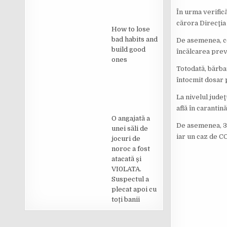
În urma verifică
cărora Direcţia 
How to lose
bad habits and
De asemenea, cei
build good
încălcarea pre
ones
Totodată, bărbat
întocmit dosar 
La nivelul judeţ
află în carantin
O angajată a
De asemenea, 38
unei săli de
iar un caz de CO
jocuri de
noroc a fost
atacată și
VI0LATA.
Suspectul a
plecat apoi cu
toți banii