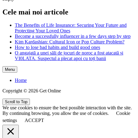
Cele mai noi articole
The Benefits of Life Insurance: Securing Your Future and
Protecting Your Loved Ones
Become a successfully influencer in a few days step by step
Kim Kardashian: Cultural Icon or Pop Culture Problem?
How to lose bad habits and build good ones
O angajată a unei săli de jocuri de noroc a fost atacată și
VI0LATA. Suspectul a plecat apoi cu toți banii
Menu
Home
Copyright © 2026 Get Online
Scroll to Top
We use cookies to ensure the best possible interaction with the site.
By continuing browsing, you allow the use of cookies.
Cookie
settings
ACCEPT