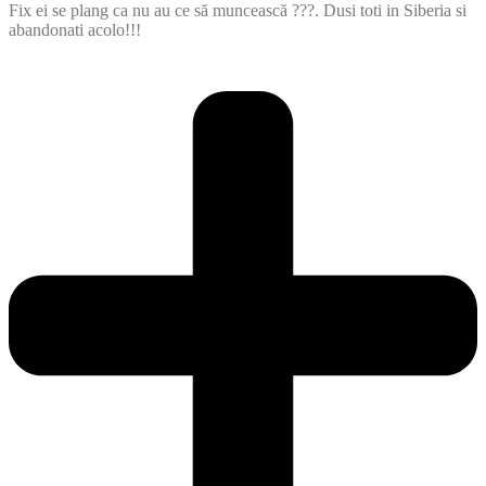
Fix ei se plang ca nu au ce să muncească ???. Dusi toti in Siberia si
abandonati acolo!!!