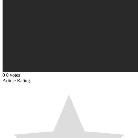
0
0
votes
Article Rating