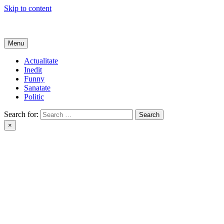
Skip to content
Get Online
Menu
Actualitate
Inedit
Funny
Sanatate
Politic
Search for:
×