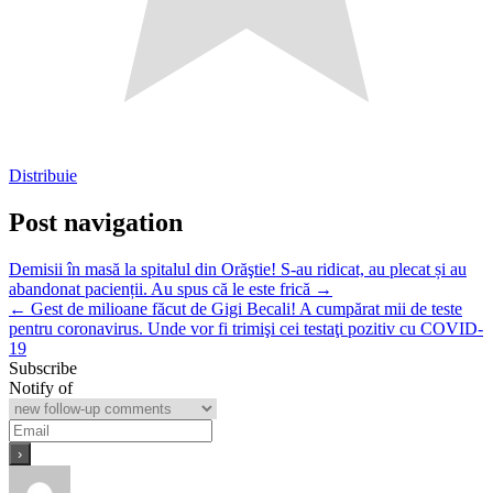
Distribuie
Post navigation
Demisii în masă la spitalul din Orăştie! S-au ridicat, au plecat și au
abandonat pacienții. Au spus că le este frică →
← Gest de milioane făcut de Gigi Becali! A cumpărat mii de teste
pentru coronavirus. Unde vor fi trimişi cei testaţi pozitiv cu COVID-
19
Subscribe
Notify of