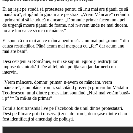
Ei au ieșit pe stradă să protesteze pentru că „nu mai are țiganii ce să
mănâncă”, strigând în gura mare pe străzi „Vrem Mâncare” cerându-
i primarului să le aducă mâncare. „Domnule primar facem un apel
de urgență moare țiganii de foame, noi n-avem unde ne mai ducem,
nu are lumea ce să mai mănânce.”
Ei spun că nu mai au ce mânca pentru că… nu mai pot ,,munci” din
cauza restricțiilor. Până acum mai mergeau cu „fer” dar acum „nu
mai are bani”.
Deși cetățeni ai României, ei nu se supun legilor și restricțiilor
impuse de autorități. De altfel, nici poliția sau jandarmeria nu
intervin.
„Vrem mâncare, domnu’ primar, n-avem ce mâncăm, vrem
mâncare”, s-au plâns rromii, solicitând prezența primarului Mădălin
Teodosescu, unul dintre protestatari spunând „Nu-l mai votăm bagă-
i p*** în mă-sa de primar”
Totul a fost transmis live pe Facebook de unul dintre protestatari.
Deși pe filmare pot fi observați zeci de rromi, doar șase dintre ei au
fost identificați și amendați de polițiști.