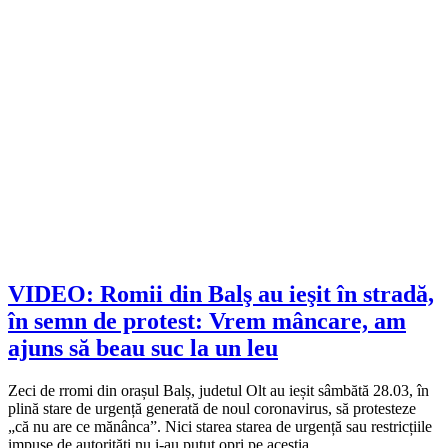
VIDEO: Romii din Balş au ieşit în stradă,
în semn de protest: Vrem mâncare, am
ajuns să beau suc la un leu
Zeci de rromi din orașul Balș, judetul Olt au ieșit sâmbătă 28.03, în
plină stare de urgență generată de noul coronavirus, să protesteze
„că nu are ce mănânca”. Nici starea starea de urgență sau restricțiile
impuse de autorități nu i-au putut opri pe aceștia.