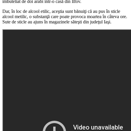
îmbuteliat de doi arabi într-o casă din Ilfov.
Dar, în loc de alcool etilic, aceştia sunt bănuiţi că au pus în sticle
alcool metilic, o substanţă care poate provoca moartea în câteva ore.
Sute de sticle au ajuns în magazinele săteşti din judeţul Iaşi.