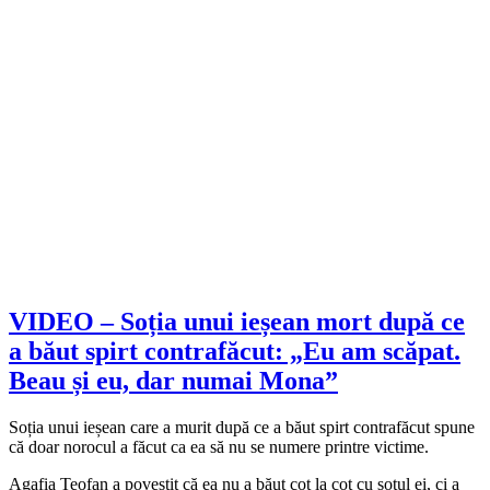
VIDEO – Soția unui ieșean mort după ce
a băut spirt contrafăcut: „Eu am scăpat.
Beau și eu, dar numai Mona”
Soția unui ieșean care a murit după ce a băut spirt contrafăcut spune
că doar norocul a făcut ca ea să nu se numere printre victime.
Agafia Teofan a povestit că ea nu a băut cot la cot cu soțul ei, ci a