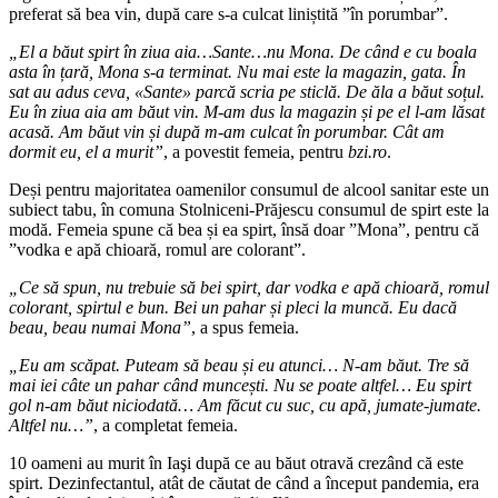
preferat să bea vin, după care s-a culcat liniștită ”în porumbar”.
„El a băut spirt în ziua aia…Sante…nu Mona. De când e cu boala
asta în țară, Mona s-a terminat. Nu mai este la magazin, gata. În
sat au adus ceva, «Sante» parcă scria pe sticlă. De ăla a băut soțul.
Eu în ziua aia am băut vin. M-am dus la magazin și pe el l-am lăsat
acasă. Am băut vin și după m-am culcat în porumbar. Cât am
dormit eu, el a murit”
, a povestit femeia, pentru
bzi.ro
.
Deși pentru majoritatea oamenilor consumul de alcool sanitar este un
subiect tabu, în comuna Stolniceni-Prăjescu consumul de spirt este la
modă. Femeia spune că bea și ea spirt, însă doar ”Mona”, pentru că
”vodka e apă chioară, romul are colorant”.
„Ce să spun, nu trebuie să bei spirt, dar vodka e apă chioară, romul
colorant, spirtul e bun. Bei un pahar și pleci la muncă. Eu dacă
beau, beau numai Mona”
, a spus femeia.
„Eu am scăpat. Puteam să beau și eu atunci… N-am băut. Tre să
mai iei câte un pahar când muncești. Nu se poate altfel… Eu spirt
gol n-am băut niciodată… Am făcut cu suc, cu apă, jumate-jumate.
Altfel nu…”
, a completat femeia.
10 oameni au murit în Iaşi după ce au băut otravă crezând că este
spirt. Dezinfectantul, atât de căutat de când a început pandemia, era