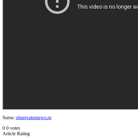
Sursa:
observatornews.ro
0
0
votes
Article Rating