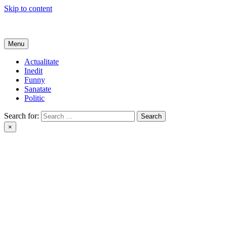
Skip to content
Get Online
Menu
Actualitate
Inedit
Funny
Sanatate
Politic
Search for:
×