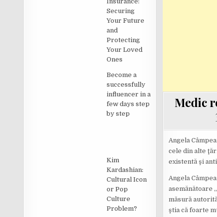
Insurance:
Securing
Your Future
and
Protecting
Your Loved
Ones
Become a
successfully
influencer in a
Medic r
few days step
by step
Angela Câmpean, 
cele din alte ţ
Kim
existentă şi ant
Kardashian:
Angela Câmpean 
Cultural Icon
asemănătoare „d
or Pop
Culture
măsură autorităţ
Problem?
ştia că foarte m