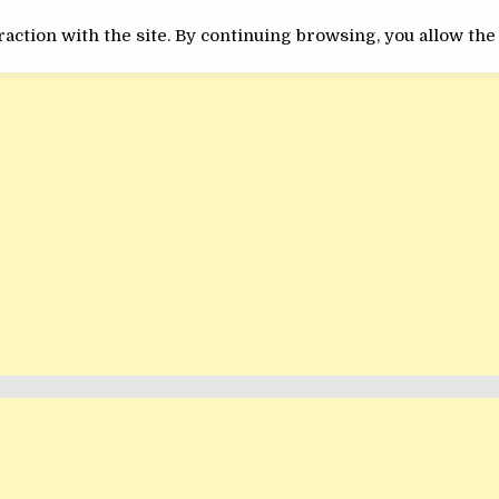
ACTUALITATE
INEDIT
action with the site. By continuing browsing, you allow the