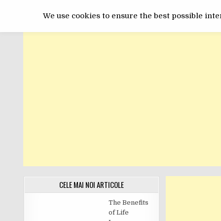
Skip
GET ONLINE
to
We use cookies to ensure the best possible inter
content
CELE MAI NOI ARTICOLE
The Benefits
of Life