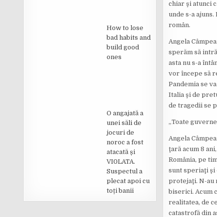
chiar şi atunci 
unde s-a ajuns. 
român.
How to lose
bad habits and
Angela Câmpean a
build good
sperăm să intră
ones
asta nu s-a întâm
vor începe să r
Pandemia se va 
Italia şi de pre
de tragedii se 
O angajată a
„Toate guvernel
unei săli de
jocuri de
Angela Câmpean 
noroc a fost
ţară acum 8 ani,
atacată și
România, pe tim
VI0LATA.
sunt speriaţi şi
Suspectul a
plecat apoi cu
protejaţi. N-au 
toți banii
biserici. Acum c
realitatea, de c
catastrofă din a