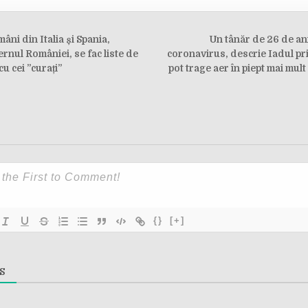
âni din Italia și Spania,
Un tânăr de 26 de ani
on
rnul României, se fac liste de
coronavirus, descrie Iadul pri
u cei ”curați”
pot trage aer în piept mai mul
{}
[+]
S