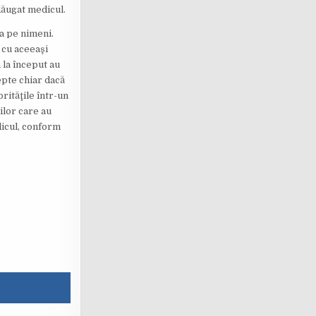
dăugat medicul.
a pe nimeni.
 cu aceeaşi
 la început au
tepte chiar dacă
rităţile într-un
lor care au
edicul, conform