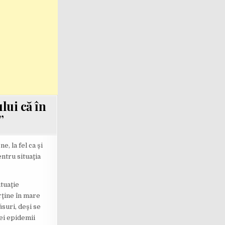
ui că în
”
, la fel ca şi
ntru situaţia
tuaţie
rţine în mare
ăsuri, deşi se
nei epidemii