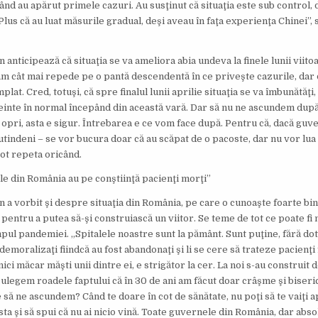
când au apărut primele cazuri. Au susţinut că situaţia este sub control, 
Plus că au luat măsurile gradual, deşi aveau în faţa experienţa Chinei”,
nticipează că situaţia se va ameliora abia undeva la finele lunii viitoar
m cât mai repede pe o pantă descendentă în ce priveşte cazurile, da
plat. Cred, totuşi, că spre finalul lunii aprilie situaţia se va îmbunătăţi,
einte în normal începând din această vară. Dar să nu ne ascundem dup
opri, asta e sigur. Întrebarea e ce vom face după. Pentru că, dacă guve
tutindeni – se vor bucura doar că au scăpat de o pacoste, dar nu vor lua
pot repeta oricând.
e din România au pe conştiinţă pacienţi morţi”
a vorbit şi despre situaţia din România, pe care o cunoaşte foarte bine
 pentru a putea să-şi construiască un viitor. Se teme de tot ce poate fi 
pul pandemiei. „Spitalele noastre sunt la pământ. Sunt puţine, fără dotă
 demoralizaţi fiindcă au fost abandonaţi şi li se cere să trateze pacienţi f
nici măcar măşti unii dintre ei, e strigător la cer. La noi s-au construit 
ulegem roadele faptului că în 30 de ani am făcut doar crâşme şi biseric
e să ne ascundem? Când te doare în cot de sănătate, nu poţi să te vaiţi a
sta şi să spui că nu ai nicio vină. Toate guvernele din România, dar abso