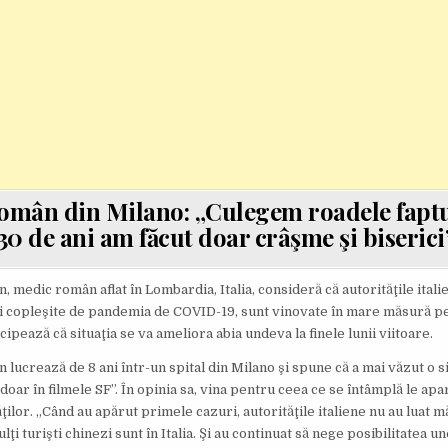
omân din Milano: „Culegem roadele faptul
30 de ani am făcut doar crâşme şi biserici
medic român aflat în Lombardia, Italia, consideră că autorităţile italiene
ări copleşite de pandemia de COVID-19, sunt vinovate în mare măsură pe
icipează că situaţia se va ameliora abia undeva la finele lunii viitoare.
lucrează de 8 ani într-un spital din Milano şi spune că a mai văzut o si
oar în filmele SF”. În opinia sa, vina pentru ceea ce se întâmplă le apa
ilor. „Când au apărut primele cazuri, autorităţile italiene nu au luat m
ulţi turişti chinezi sunt în Italia. Şi au continuat să nege posibilitatea u