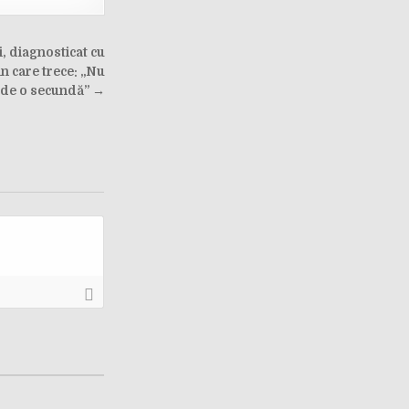
, diagnosticat cu
n care trece: „Nu
t de o secundă” →