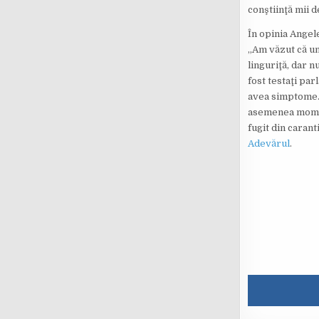
conştiinţă mii d
În opinia Angel
„Am văzut că un
linguriţă, dar n
fost testaţi par
avea simptome. E
asemenea moment
fugit din carant
Adevărul
.