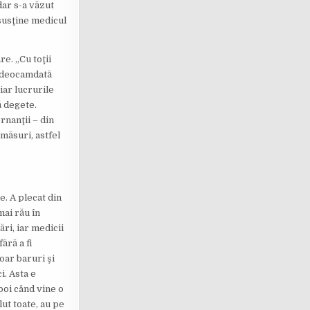
dar s-a văzut
 susţine medicul
e. „Cu toţii
r deocamdată
 iar lucrurile
ă degete.
rnanţii – din
 măsuri, astfel
. A plecat din
mai rău în
ri, iar medicii
ără a fi
doar baruri şi
i. Asta e
poi când vine o
lut toate, au pe