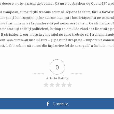
e decese, nu le-a păsat de bolnavi. Că nu e vorba doar de Covid-19”, a a
ei Câmpean, autorităţile trebuie acum să acţioneze ferm, fără a favoriz
ii preoţi în inconştienţa lor au continuat să-i împărtăşească pe oameni
u i-a tras nimeni la răspundere că pot nenoroci oameni. Ce să mai zic că
lamentarii şi ceilalţi politicieni, în timp ce omul de rând era lăsat să aş
 strigător la cer, nu ăsta e mesajul pe care trebuie să-l transmită auto
. Aşa cum s-au luat măsuri – şi pe bună dreptate – împotriva oameni
ină, la fel trebuie să curmi din faşă orice fel de nereguli”, a încheiat m
0
Article Rating
Distribuie