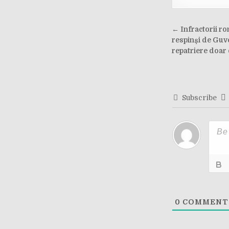
Post
← Infractorii rom
navigati
respinși de Guve
repatriere doar c
Subscribe
0
COMMENT