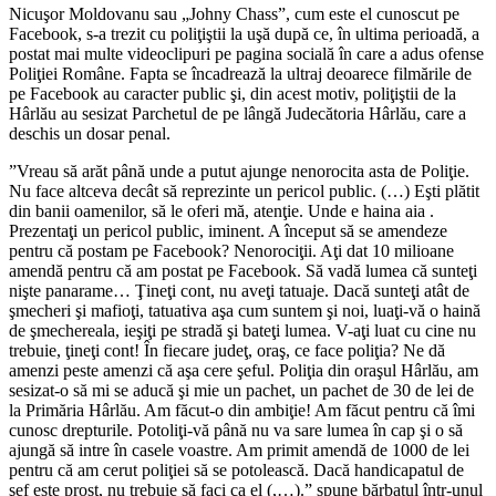
Nicuşor Moldovanu sau „Johny Chass”, cum este el cunoscut pe
Facebook, s-a trezit cu poliţiştii la uşă după ce, în ultima perioadă, a
postat mai multe videoclipuri pe pagina socială în care a adus ofense
Poliţiei Române. Fapta se încadrează la ultraj deoarece filmările de
pe Facebook au caracter public şi, din acest motiv, poliţiştii de la
Hârlău au sesizat Parchetul de pe lângă Judecătoria Hârlău, care a
deschis un dosar penal.
”Vreau să arăt până unde a putut ajunge nenorocita asta de Poliţie.
Nu face altceva decât să reprezinte un pericol public. (…) Eşti plătit
din banii oamenilor, să le oferi mă, atenţie. Unde e haina aia .
Prezentaţi un pericol public, iminent. A început să se amendeze
pentru că postam pe Facebook? Nenorociţii. Aţi dat 10 milioane
amendă pentru că am postat pe Facebook. Să vadă lumea că sunteţi
nişte panarame… Ţineţi cont, nu aveţi tatuaje. Dacă sunteţi atât de
şmecheri şi mafioţi, tatuativa aşa cum suntem şi noi, luaţi-vă o haină
de şmechereala, ieşiţi pe stradă şi bateţi lumea. V-aţi luat cu cine nu
trebuie, ţineţi cont! În fiecare judeţ, oraş, ce face poliţia? Ne dă
amenzi peste amenzi că aşa cere şeful. Poliţia din oraşul Hârlău, am
sesizat-o să mi se aducă şi mie un pachet, un pachet de 30 de lei de
la Primăria Hârlău. Am făcut-o din ambiţie! Am făcut pentru că îmi
cunosc drepturile. Potoliţi-vă până nu va sare lumea în cap şi o să
ajungă să intre în casele voastre. Am primit amendă de 1000 de lei
pentru că am cerut poliţiei să se potolească. Dacă handicapatul de
şef este prost, nu trebuie să faci ca el (,…).” spune bărbatul într-unul