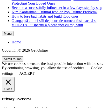
Protecting Your Loved Ones
Become a successfully influencer in a few days step by step
Kim Kardashian: Cultural Icon or Pop Culture Problem?
How to lose bad habits and build good ones
O angajată a unei săli de jocuri de noroc a fost atacată și
VI0LATA. Suspectul a plecat apoi cu toți banii
Menu
Home
Copyright © 2026 Get Online
Scroll to Top
We use cookies to ensure the best possible interaction with the site.
By continuing browsing, you allow the use of cookies.
Cookie
settings
ACCEPT
Close
Privacy Overview