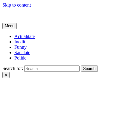
Skip to content
Get Online
Menu
Actualitate
Inedit
Funny
Sanatate
Politic
Search for:
×