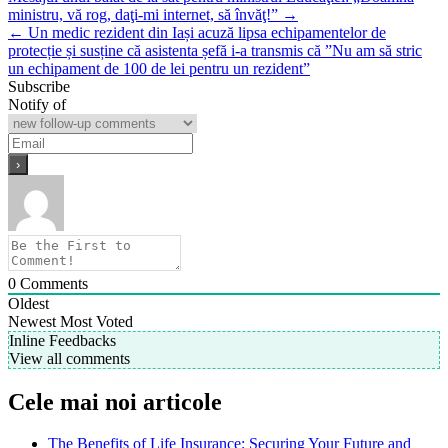
ministru, vă rog, daţi-mi internet, să învăţ!” →
← Un medic rezident din Iași acuză lipsa echipamentelor de
protecție și susține că asistenta șefă i-a transmis că ”Nu am să stric
un echipament de 100 de lei pentru un rezident”
Subscribe
Notify of
0
Comments
Oldest
Newest
Most Voted
Inline Feedbacks
View all comments
Cele mai noi articole
The Benefits of Life Insurance: Securing Your Future and