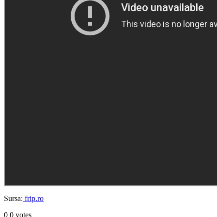
Sursa:
frip.ro
0
0
votes