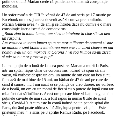
puțin de o lună Marian crede că pandemia e o imensă conspirație
mondială.
Un șofer român de TIR în vârstă de 47 de ani scria pe 17 martie pe
Facebook un mesaj care a devenit astăzi cumva premonitoriu.
Marian Giurea avea 47 de ani și se întreba dacă nu cumva e o mare
conspirație isteria iscată de coronavirus:
„Buna ziua la toata lumea, am si eu o intrebare la cine stie sa dea
un raspuns.
Am vazut ca in toata lumea spun ca mor milioane de oameni si sute
de milioane sunt bolnavi intrebarea mea este : a vazut cineva un om
bolnav s-au un om mort de la Corona ? Va rog frumos sa-mi ziceti
si mie sa nu mor prost va pup”.
La mai puțin de o lună de la acea postare, Marian a murit la Paris,
într-un spital, răpus chiar de coronavirus. „Când vă spun că am
vazut, vă vorbesc despre un om, un munte de om care nu bea și nu
fumează de mai bine de 15 ani, un bărbat de 47 de ani pe care de
când îl cunosc, nu l-am auzit să se plângă de vreo durere, nu vorbesc
de o boală, un om cu un moral de fier și cu o putere de luptă cum rar
mi-a fost dat să întâlnesc. Acest om pe care bine vi l-ați imaginat din
puținele cuvinte de mai sus, a fost răpus în numai 8 zile de acest
virus, Covid-19. Acum este în comă indusă pe un pat de spital din
Paris, ducând poate ultima sa bătălie, lupta pentru viața lui. Este
prietenul meu!”, a scris pe 8 aprilie Remus Radu, pe Facebook,