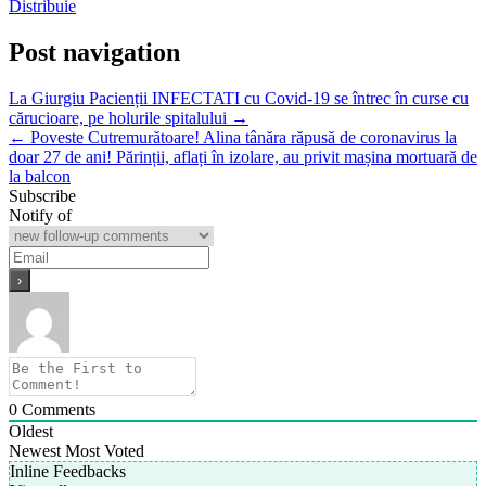
Distribuie
Post navigation
La Giurgiu Pacienții INFECTATI cu Covid-19 se întrec în curse cu
cărucioare, pe holurile spitalului →
← Poveste Cutremurătoare! Alina tânăra răpusă de coronavirus la
doar 27 de ani! Părinții, aflați în izolare, au privit mașina mortuară de
la balcon
Subscribe
Notify of
0
Comments
Oldest
Newest
Most Voted
Inline Feedbacks