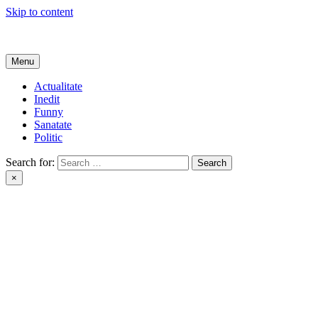
Skip to content
Get Online
Menu
Actualitate
Inedit
Funny
Sanatate
Politic
Search for:
×