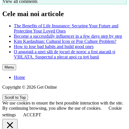
View all comments
Cele mai noi articole
The Benefits of Life Insurance: Securing Your Future and
Protecting Your Loved Ones
Become a successfully influencer in a few days step by step
Kim Kardashian: Cultural Icon or Pop Culture Problem?
How to lose bad habits and build good ones
O angajată a unei săli de jocuri de noroc a fost atacată și
VI0LATA. Suspectul a plecat apoi cu toți banii
Menu
Home
Copyright © 2026 Get Online
Scroll to Top
We use cookies to ensure the best possible interaction with the site.
By continuing browsing, you allow the use of cookies.
Cookie
settings
ACCEPT